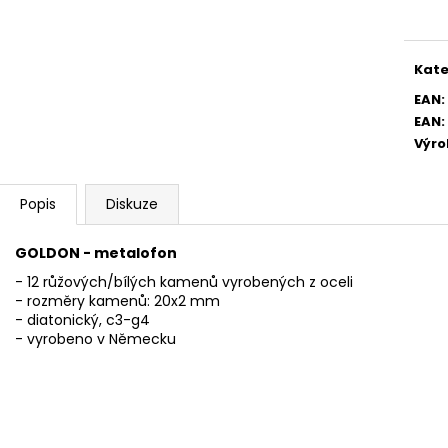
AKUSTICKÁ KYTARA
PHOSPHOR BRON
cena
STRUNY PRO AK
11 600 Kč
400 Kč
Kate
EAN
:
EAN
:
Výr
Popis
Diskuze
GOLDON - metalofon
- 12 růžových/bílých kamenů vyrobených z oceli
- rozměry kamenů: 20x2 mm
- diatonický, c3-g4
- vyrobeno v Německu