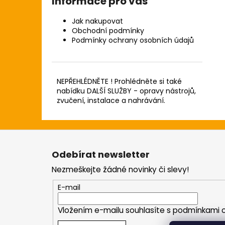
Informace pro vás
Jak nakupovat
Obchodní podmínky
Podmínky ochrany osobních údajů
NEPŘEHLÉDNĚTE ! Prohlédněte si také
nabídku DALŠÍ SLUŽBY - opravy nástrojů,
zvučení, instalace a nahrávání.
Z
á
Odebírat newsletter
p
Nezmeškejte žádné novinky či slevy!
a
t
E-mail
í
Vložením e-mailu souhlasíte s
podmínkami o