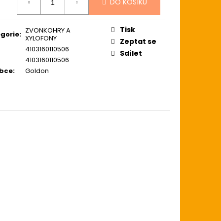
ZE LIGHT 12-54
DO KOŠÍKU
:
USTICKOU KYTARU
Tisk
ZVONKOHRY A
gorie
:
XYLOFONY
Zeptat se
4103160110506
Sdílet
4103160110506
obce
:
Goldon