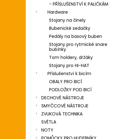
- PŘÍSLUŠENSTVÍ K PALIČKÁM
Hardware
Stojany na činely
Bubenické sedačky
Pedály na basový buben
Stojany pro rytmické snare
bubínky
Tom holdery, držáky
Stojany pro HI-HAT
Příslušenství k bicím
OBALY PRO BICÍ
PODLOŽKY POD BICÍ
DECHOVÉ NÁSTROJE
SMYČCOVÉ NÁSTROJE
ZVUKOVÁ TECHNIKA
SVĚTLA
NOTY
POMŮCKY PRO HUDEBNÍKY