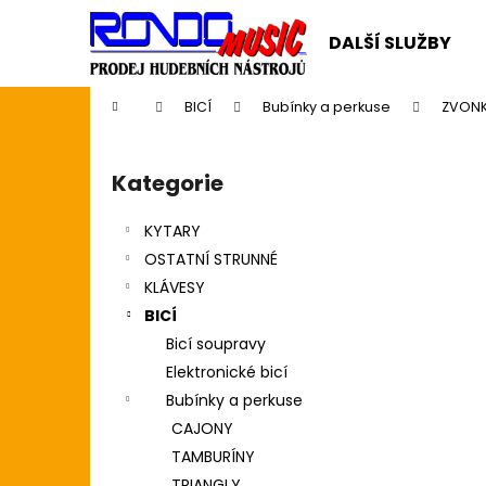
K
Přejít
na
o
DALŠÍ SLUŽBY
obsah
Zpět
Zpět
š
do
do
í
Domů
BICÍ
Bubínky a perkuse
ZVONK
k
obchodu
obchodu
P
o
Kategorie
Přeskočit
s
kategorie
t
KYTARY
r
OSTATNÍ STRUNNÉ
a
KLÁVESY
n
BICÍ
n
Bicí soupravy
í
Elektronické bicí
p
Bubínky a perkuse
a
CAJONY
n
TAMBURÍNY
CASIO CDP S110BK BEZ STOJANU
e
TRIANGLY