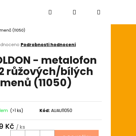
Hledat
Přihlášení
Nákupní
amenů (11050)
košík
rné
odnoceno
Podrobnosti hodnocení
cení
LDON - metalofon
ktu
12 růžových/bílých
menů (11050)
ček.
adem
(>1 ks)
Kód:
AUAU11050
9 Kč
/ ks
AGON SKIN+ COATED
ná