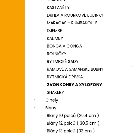
DIGITÁLNÍ PIANO
l
KASTANĚTY
8 690 Kč
DRHLA A ROURKOVÉ BUBÍNKY
MARACAS - RUMBAKOULE
DJEMBE
KALIMBY
BONGA A CONGA
ROLNIČKY
RYTMICKÉ SADY
RÁMOVÉ A ŠAMANSKÉ BUBNY
RYTMICKÁ DŘÍVKA
ZVONKOHRY A XYLOFONY
SHAKERY
Činely
Blány
Blány 10 palců (25,4 cm )
Blány 12 palců ( 30,5 cm )
Blány 13 palců (33 cm )