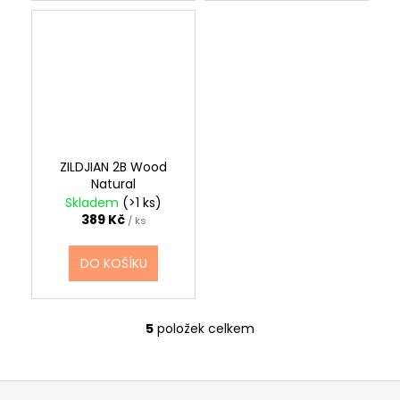
ZILDJIAN 2B Wood
Natural
Skladem
(>1 ks)
389 Kč
/ ks
DO KOŠÍKU
5
položek celkem
O
v
l
Z
á