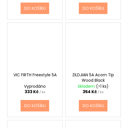
DO KOŠÍKU
DO KOŠÍKU
VIC FIRTH Freestyle 5A
ZILDJIAN 5A Acorn Tip
Wood Black
Vyprodáno
Skladem
(>1 ks)
333 Kč
354 Kč
/ ks
/ ks
DO KOŠÍKU
DO KOŠÍKU