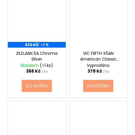
372 KČ
–1 %
ZILDJIAN 5A Chroma
VIC FIRTH X5AN
Silver
American Classic
Extreme
Skladem
(>1 ks)
Vyprodáno
366 Kč
379 Kč
/ ks
/ ks
DO KOŠÍKU
DO KOŠÍKU