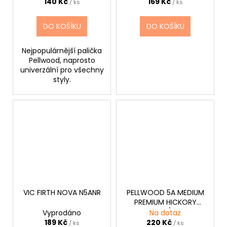
140 Kč
169 Kč
/ ks
/ ks
DO KOŠÍKU
DO KOŠÍKU
Nejpopulárnější palička
Pellwood, naprosto
univerzální pro všechny
styly.
VIC FIRTH NOVA N5ANR
PELLWOOD 5A MEDIUM
PREMIUM HICKORY
407/14
Vyprodáno
Na dotaz
189 Kč
220 Kč
/ ks
/ ks