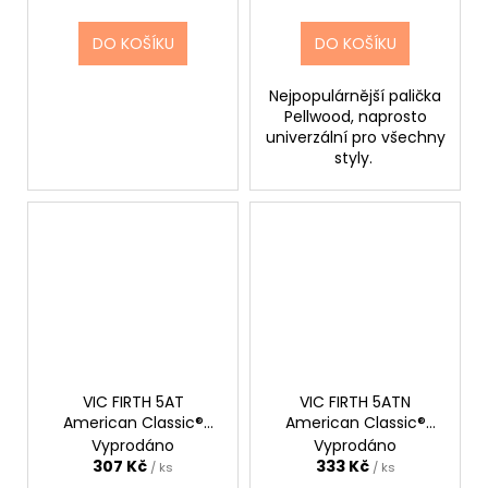
DO KOŠÍKU
DO KOŠÍKU
Nejpopulárnější palička
Pellwood, naprosto
univerzální pro všechny
styly.
VIC FIRTH 5AT
VIC FIRTH 5ATN
American Classic®
American Classic®
Terra Series
Terra Series
Vyprodáno
Vyprodáno
Drumsticks, Wood Tip
Drumsticks, Nylon Tip
307 Kč
333 Kč
/ ks
/ ks