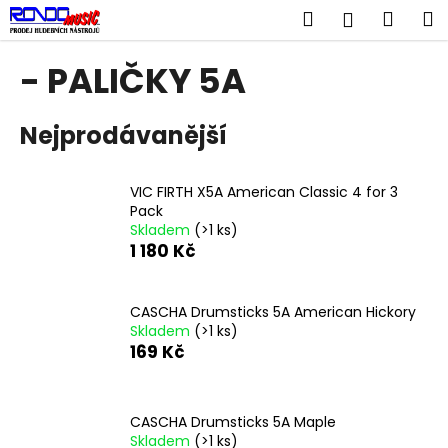
K
Přejít
Hledat
Náku
M
Přihlášen
na
o
obsah
Zpět
Zpět
košík
š
- PALIČKY 5A
í
C
k
Nejprodávanější
o
p
o
VIC FIRTH X5A American Classic 4 for 3
t
Pack
Skladem
(>1 ks)
ř
1 180 Kč
e
b
u
CASCHA Drumsticks 5A American Hickory
Skladem
(>1 ks)
j
169 Kč
e
t
e
CASCHA Drumsticks 5A Maple
n
Skladem
(>1 ks)