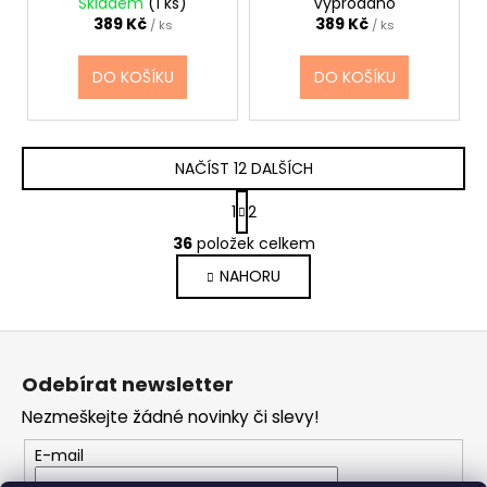
Skladem
(1 ks)
Vyprodáno
389 Kč
389 Kč
/ ks
/ ks
DO KOŠÍKU
DO KOŠÍKU
NAČÍST 12 DALŠÍCH
S
1
2
t
O
r
36
položek celkem
v
á
NAHORU
l
n
k
á
o
d
Z
v
a
á
á
c
Odebírat newsletter
n
p
í
í
Nezmeškejte žádné novinky či slevy!
p
a
r
t
E-mail
v
í