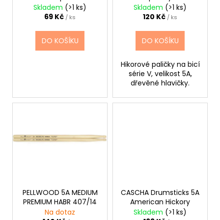
č
d
Skladem
(>1 ks)
Skladem
(>1 ks)
u
u
69 Kč
120 Kč
/ ks
/ ks
j
k
e
t
DO KOŠÍKU
DO KOŠÍKU
m
ů
e
Hikorové paličky na bicí
série V, velikost 5A,
dřevěné hlavičky.
CASIO
CDP
S110BK
BEZ
STOJANU
DIGITÁLNÍ
PIANO
8
690
Kč
PELLWOOD 5A MEDIUM
CASCHA Drumsticks 5A
PREMIUM HABR 407/14
American Hickory
Na dotaz
Skladem
(>1 ks)