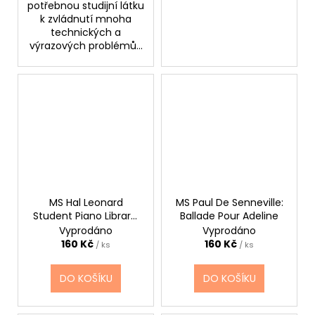
potřebnou studijní látku
k zvládnutí mnoha
technických a
výrazových problémů...
MS Hal Leonard
MS Paul De Senneville:
Student Piano Library:
Ballade Pour Adeline
Piano Practice Games
Vyprodáno
Vyprodáno
Book 2
160 Kč
160 Kč
/ ks
/ ks
DO KOŠÍKU
DO KOŠÍKU