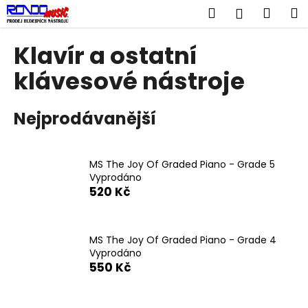
K
Přejít
Hledat
Náku
M
Přihlášen
na
o
obsah
Zpět
Zpět
košík
š
Klavír a ostatní
í
C
klávesové nástroje
k
o
p
Nejprodávanější
o
t
ř
MS The Joy Of Graded Piano - Grade 5
Vyprodáno
e
520 Kč
b
u
j
MS The Joy Of Graded Piano - Grade 4
e
Vyprodáno
550 Kč
t
e
n