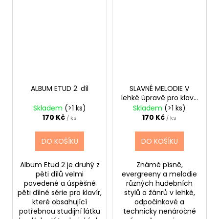
ALBUM ETUD 2. díl
SLAVNÉ MELODIE V
lehké úpravě pro klavír
1.+CD
Skladem
(>1 ks)
Skladem
(>1 ks)
170 Kč
170 Kč
/ ks
/ ks
DO KOŠÍKU
DO KOŠÍKU
Album Etud 2 je druhý z
Známé písně,
pěti dílů velmi
evergreeny a melodie
povedené a úspěšné
různých hudebních
pěti dílné série pro klavír,
stylů a žánrů v lehké,
které obsahující
odpočinkové a
potřebnou studijní látku
technicky nenáročné