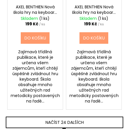
AXEL BENTHIEN Nová
AXEL BENTHIEN Nová
škola hry na keyboard
škola hry na keyboard
1.
2.
Skladem
(1 ks)
Skladem
(1 ks)
199 Kč
199 Kč
/ ks
/ ks
DO KOŠÍKU
DO KOŠÍKU
Zajímavá třídílná
Zajímavá třídílná
publikace, které je
publikace, které je
určena všem
určena všem
zájemcům, kteří chtějí
zájemcům, kteří chtějí
úspěšně zvládnout hru
úspěšně zvládnout hru
keyboard. Škola
keyboard. škola
obsahuje mnoho
obsahuje mnoho
užitečných rad
užitečných rad
metodicky postavených
metodicky postavených
na řadě...
na řadě...
NAČÍST 24 DALŠÍCH