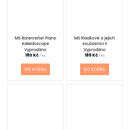
MS Bärenreiter Piano
MS Klasikové a jejich
Kaleidoscope
současníci II
Vyprodáno
Vyprodáno
180 Kč
189 Kč
/ ks
/ ks
DO KOŠÍKU
DO KOŠÍKU