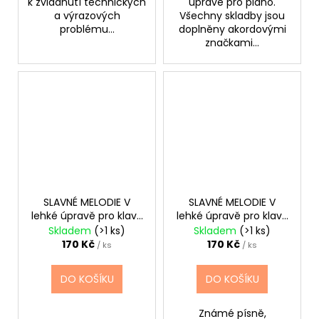
k zvládnutí technických
úpravě pro piano.
a výrazových
Všechny skladby jsou
problému...
doplněny akordovými
značkami...
SLAVNÉ MELODIE V
SLAVNÉ MELODIE V
lehké úpravě pro klavír
lehké úpravě pro klavír
2.+CD
4.+ CD
Skladem
(>1 ks)
Skladem
(>1 ks)
170 Kč
170 Kč
/ ks
/ ks
DO KOŠÍKU
DO KOŠÍKU
Známé písně,