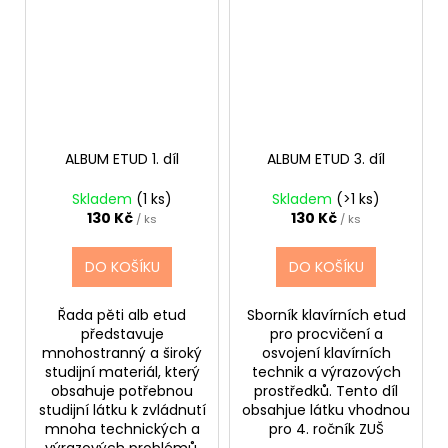
ALBUM ETUD 1. díl
ALBUM ETUD 3. díl
Skladem
(1 ks)
Skladem
(>1 ks)
130 Kč
130 Kč
/ ks
/ ks
DO KOŠÍKU
DO KOŠÍKU
Řada pěti alb etud
Sborník klavírních etud
představuje
pro procvičení a
mnohostranný a široký
osvojení klavírních
studijní materiál, který
technik a výrazových
obsahuje potřebnou
prostředků. Tento díl
studijní látku k zvládnutí
obsahjue látku vhodnou
mnoha technických a
pro 4. ročník ZUŠ