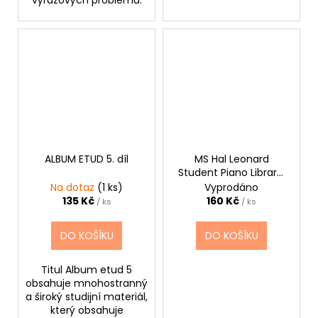
výrazových problémů.
ALBUM ETUD 5. díl
MS Hal Leonard
Student Piano Library:
Piano Practice Games
Na dotaz
(1 ks)
Vyprodáno
Book 1
135 Kč
160 Kč
/ ks
/ ks
DO KOŠÍKU
DO KOŠÍKU
Titul Album etud 5
obsahuje mnohostranný
a široký studijní materiál,
který obsahuje