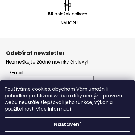
S
1
3
t
O
r
55
položek celkem
v
á
NAHORU
l
n
k
á
o
d
Z
v
a
á
á
c
Odebírat newsletter
n
p
í
í
Nezmeškejte žádné novinky či slevy!
p
a
r
t
E-mail
v
í
k
Vložením e-mailu souhlasíte s
podmínkami
Používáme cookies, abychom Vám umožnili
y
ochrany osobních údajů
pohodlné prohlížení webu a díky analýze provozu
v
webu neustále zlepšovali jeho funkce, výkon a
ý
PŘIHLÁSIT SE
použitelnost.
Více informací
p
i
s
Nastavení
u
Vytvořil Shoptet