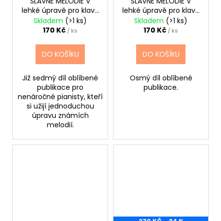
SLAVNÉ MELODIE V
SLAVNÉ MELODIE V
lehké úpravě pro klavír
lehké úpravě pro klavír
7.+ CD
8 díl.+ CD
Skladem
(>1 ks)
Skladem
(>1 ks)
170 Kč
170 Kč
/ ks
/ ks
DO KOŠÍKU
DO KOŠÍKU
Již sedmý díl oblíbené
Osmý díl oblíbené
publikace pro
publikace.
nenáročné pianisty, kteří
si užijí jednoduchou
úpravu známích
melodií.