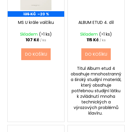
135 KČ
–20 %
MS U krále valčíku
ALBUM ETUD 4. díl
Skladem
(>1 ks)
Skladem
(>1 ks)
107 Kč
115 Kč
/ ks
/ ks
DO KOŠÍKU
DO KOŠÍKU
Titul Album etud 4
obsahuje mnohostranný
a široký studijní materiál,
který obsahuje
potřebnou studijní látku
k zvládnutí mnoha
technických a
výrazových problémů
klavíru.