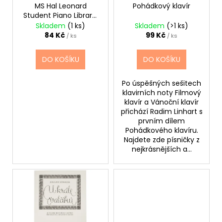
č
ů
o
MS Hal Leonard
Pohádkový klavír
u
Student Piano Library:
d
j
Notespeller For Piano
Skladem
(1 ks)
Skladem
(>1 ks)
u
e
Book 1
84 Kč
99 Kč
/ ks
/ ks
m
k
e
t
DO KOŠÍKU
DO KOŠÍKU
ů
Po úspěšných sešitech
SENCOR
klavirních noty Filmový
LADIČKA
KYTAROVÁ
klavír a Vánoční klavír
DIGITÁLNÍ
přichází Radim Linhart s
SDT-
prvním dílem
7
Pohádkového klavíru.
Najdete zde písničky z
350
Kč
nejkrásnějších a...