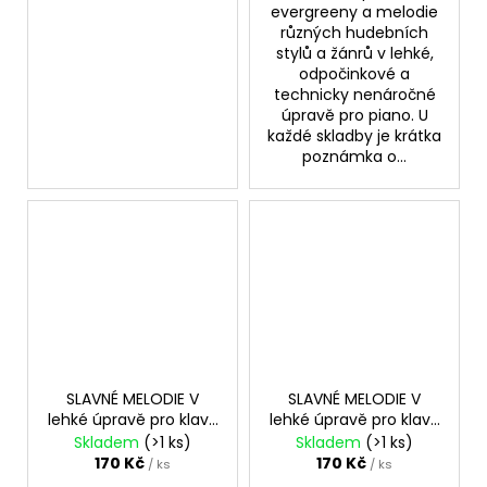
evergreeny a melodie
různých hudebních
stylů a žánrů v lehké,
odpočinkové a
technicky nenáročné
úpravě pro piano. U
každé skladby je krátka
poznámka o...
SLAVNÉ MELODIE V
SLAVNÉ MELODIE V
lehké úpravě pro klavír
lehké úpravě pro klavír
5.+ CD
6.+ CD
Skladem
(>1 ks)
Skladem
(>1 ks)
170 Kč
170 Kč
/ ks
/ ks