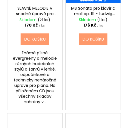
270 KČ
–34 %
SLAVNÉ MELODIE V
MS Sonáta pro klavír c
snadné úpravě pro
moll op. 111 - Ludwig
klavír 3.+CD
van Beethoven
Skladem
(>1 ks)
Skladem
(1 ks)
170 Kč
176 Kč
/ ks
/ ks
DO KOŠÍKU
DO KOŠÍKU
Známé písně,
evergreeny a melodie
různých hudebních
stylů a žánrů v lehké,
odpočinkové a
technicky nenáročné
úpravě pro piano. Na
přiloženém CD jsou
všechny skladby
nahrány v...