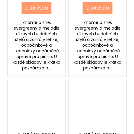
DO KOŠÍKU
DO KOŠÍKU
Známé písně,
Známé písně,
evergreeny a melodie
evergreeny a melodie
různých hudebních
různých hudebních
stylů a žánrů v lehké,
stylů a žánrů v lehké,
odpočinkové a
odpočinkové a
technicky nenáročné
technicky nenáročné
úpravě pro piano. U
úpravě pro piano. U
každé skladby je krátka
každé skladby je krátka
poznámka o...
poznámka o...