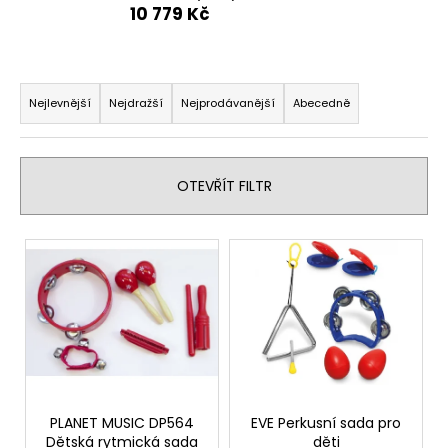
10 779 Kč
a
j
í
Ř
t
a
Nejlevnější
Nejdražší
Nejprodávanější
Abecedně
?
z
e
n
OTEVŘÍT FILTR
í
p
HLEDAT
V
r
ý
o
p
d
D
i
u
o
s
p
k
p
o
t
r
r
ů
o
PLANET MUSIC DP564
EVE Perkusní sada pro
u
Dětská rytmická sada
děti