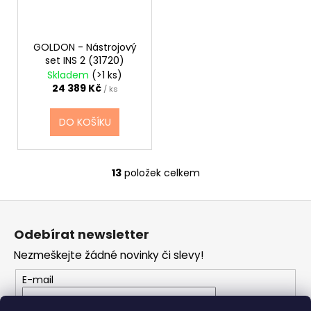
GOLDON - Nástrojový
set INS 2 (31720)
Skladem
(>1 ks)
24 389 Kč
/ ks
DO KOŠÍKU
13
položek celkem
O
v
Z
l
á
á
Odebírat newsletter
d
p
a
Nezmeškejte žádné novinky či slevy!
a
c
t
E-mail
í
í
p