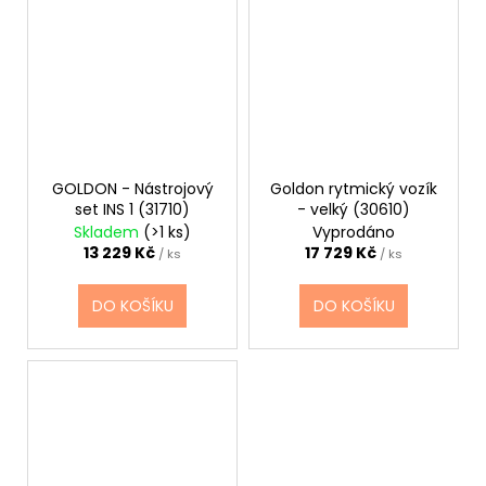
GOLDON - Nástrojový
Goldon rytmický vozík
set INS 1 (31710)
- velký (30610)
Skladem
(>1 ks)
Vyprodáno
13 229 Kč
17 729 Kč
/ ks
/ ks
DO KOŠÍKU
DO KOŠÍKU