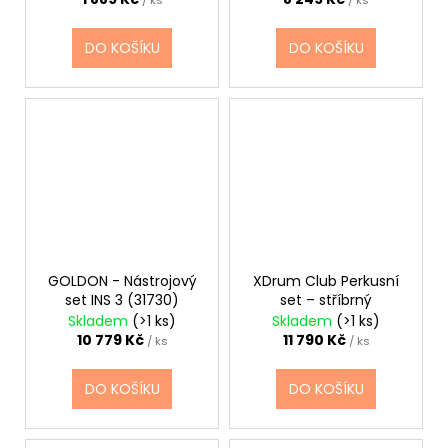
DO KOŠÍKU
DO KOŠÍKU
GOLDON - Nástrojový
XDrum Club Perkusní
set INS 3 (31730)
set – stříbrný
Skladem
(>1 ks)
Skladem
(>1 ks)
10 779 Kč
11 790 Kč
/ ks
/ ks
DO KOŠÍKU
DO KOŠÍKU