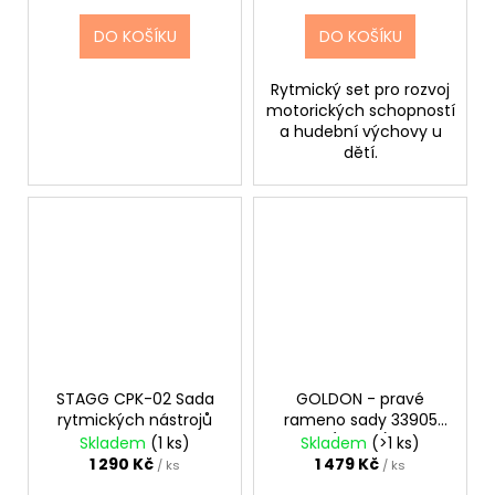
DO KOŠÍKU
DO KOŠÍKU
Rytmický set pro rozvoj
motorických schopností
a hudební výchovy u
dětí.
STAGG CPK-02 Sada
GOLDON - pravé
rytmických nástrojů
rameno sady 33905
(33957)
Skladem
(1 ks)
Skladem
(>1 ks)
1 290 Kč
1 479 Kč
/ ks
/ ks