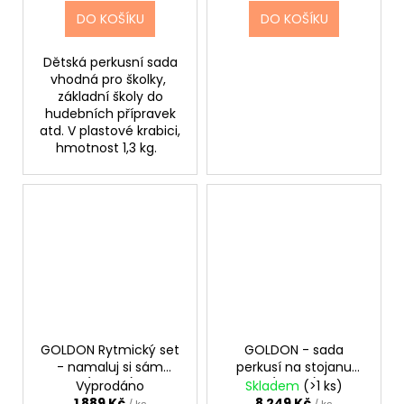
DO KOŠÍKU
DO KOŠÍKU
Dětská perkusní sada
vhodná pro školky,
základní školy do
hudebních přípravek
atd. V plastové krabici,
hmotnost 1,3 kg.
GOLDON Rytmický set
GOLDON - sada
- namaluj si sám
perkusí na stojanu
(30050)
(33835)
Vyprodáno
Skladem
(>1 ks)
1 889 Kč
8 249 Kč
/ ks
/ ks