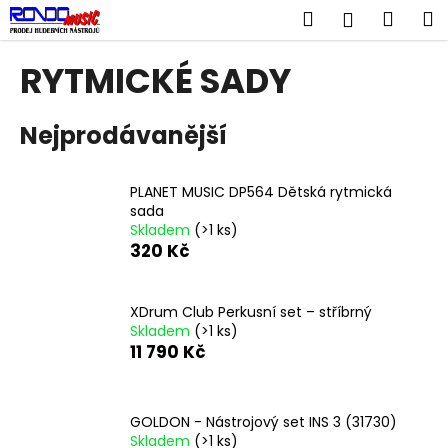
K
Přejít
Hledat
Náku
M
Přihlášen
na
o
obsah
Zpět
Zpět
košík
š
RYTMICKÉ SADY
í
C
k
Nejprodávanější
o
p
o
PLANET MUSIC DP564 Dětská rytmická
t
sada
Skladem
(>1 ks)
ř
320 Kč
e
b
u
XDrum Club Perkusní set – stříbrný
Skladem
(>1 ks)
j
11 790 Kč
e
t
e
GOLDON - Nástrojový set INS 3 (31730)
n
Skladem
(>1 ks)