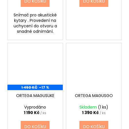
DO KOŠÍKU
DO KOŠÍKU
Snímač pro akustické
kytary . Provedení na
uchycení do otvoru a
snadné odnímání.
1 450 KČ
–17 %
ORTEGA MAGUSUKE
ORTEGA MAGUSGO
Vyprodáno
Skladem
(1 ks)
1 190 Kč
1 390 Kč
/ ks
/ ks
DO KOŠÍKU
DO KOŠÍKU