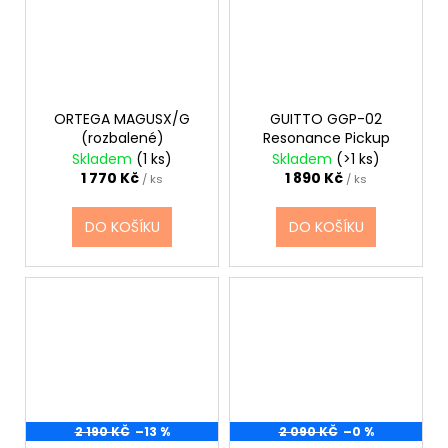
ORTEGA MAGUSX/G
GUITTO GGP-02
(rozbalené)
Resonance Pickup
Skladem
(1 ks)
Skladem
(>1 ks)
1 770 Kč
1 890 Kč
/ ks
/ ks
DO KOŠÍKU
DO KOŠÍKU
2 190 KČ
–13 %
2 090 KČ
–0 %