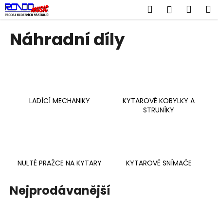
K
Přejít
Hledat
Náku
M
Přihlášen
na
o
obsah
Zpět
Zpět
košík
š
Náhradní díly
í
C
k
o
p
o
LADÍCÍ MECHANIKY
KYTAROVÉ KOBYLKY A
t
STRUNÍKY
ř
e
b
u
NULTÉ PRAŽCE NA KYTARY
KYTAROVÉ SNÍMAČE
j
e
Nejprodávanější
t
e
n