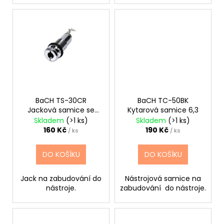
BaCH TS-30CR
BaCH TC-50BK
Jacková samice se
Kytarová samice 6,3
závitem do dřeva
Skladem
(>1 ks)
Skladem
(>1 ks)
160 Kč
190 Kč
/ ks
/ ks
DO KOŠÍKU
DO KOŠÍKU
Jack na zabudování do
Nástrojová samice na
nástroje.
zabudování do nástroje.