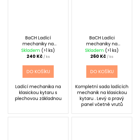
BaCH Ladící
BaCH Ladíci
mechaniky na
mechaniky na
španělku L+R chrom
španělku L+R zlaté
Skladem
(>1 ks)
Skladem
(>1 ks)
240 Kč
260 Kč
/ ks
/ ks
DO KOŠÍKU
DO KOŠÍKU
Ladící mechanika na
Kompletní sada ladících
klasickou kytaru s
mechanik na klasickou
plechovou základnou
kytaru . Levý a pravý
panel včetně vrutů