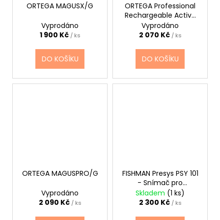
ORTEGA MAGUSX/G
ORTEGA Professional
Rechargeable Active
Guitar Preamp System
Vyprodáno
Vyprodáno
1 900 Kč
2 070 Kč
/ ks
/ ks
DO KOŠÍKU
DO KOŠÍKU
ORTEGA MAGUSPRO/G
FISHMAN Presys PSY 101
- Snímač pro
akustickou kytaru
Vyprodáno
Skladem
(1 ks)
2 090 Kč
2 300 Kč
/ ks
/ ks