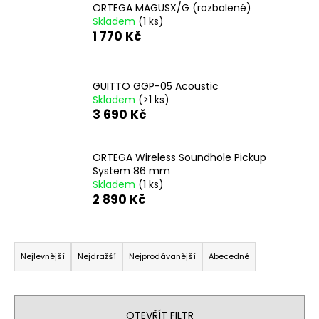
ORTEGA MAGUSX/G (rozbalené)
a
Skladem
(1 ks)
j
1 770 Kč
í
t
GUITTO GGP-05 Acoustic
?
Skladem
(>1 ks)
3 690 Kč
ORTEGA Wireless Soundhole Pickup
HLEDAT
System 86 mm
Skladem
(1 ks)
2 890 Kč
D
Ř
o
a
p
Nejlevnější
Nejdražší
Nejprodávanější
Abecedně
o
z
r
e
u
n
OTEVŘÍT FILTR