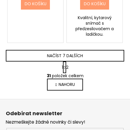
DO KOŠÍKU
DO KOŠÍKU
Kvalitní, kytarový
snímač s
předzesilovačem a
ladičkou.
NAČÍST 7 DALŠÍCH
S
1
2
t
O
r
31
položek celkem
v
á
NAHORU
l
n
k
á
o
d
Z
v
a
á
á
c
Odebírat newsletter
n
p
í
í
Nezmeškejte žádné novinky či slevy!
p
a