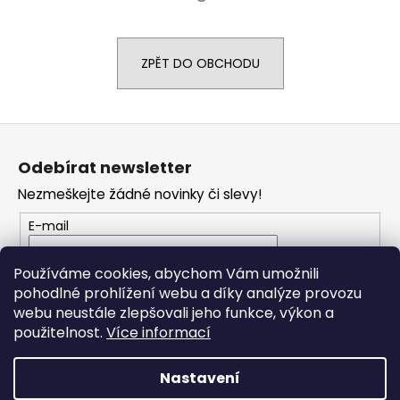
a
j
ZPĚT DO OBCHODU
í
t
?
Z
á
Odebírat newsletter
p
Nezmeškejte žádné novinky či slevy!
a
HLEDAT
t
E-mail
í
Vložením e-mailu souhlasíte s
podmínkami
Používáme cookies, abychom Vám umožnili
D
ochrany osobních údajů
pohodlné prohlížení webu a díky analýze provozu
o
webu neustále zlepšovali jeho funkce, výkon a
p
PŘIHLÁSIT SE
použitelnost.
Více informací
o
r
Nastavení
u