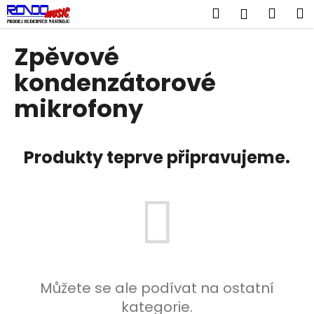
K
Přejít
Hledat
Náku
M
Přihlášen
na
o
obsah
Zpět
Zpět
košík
š
Zpěvové
í
C
kondenzátorové
k
o
mikrofony
p
o
t
Produkty teprve připravujeme.
ř
e
b
u
j
e
t
Můžete se ale podívat na ostatní
e
kategorie.
n