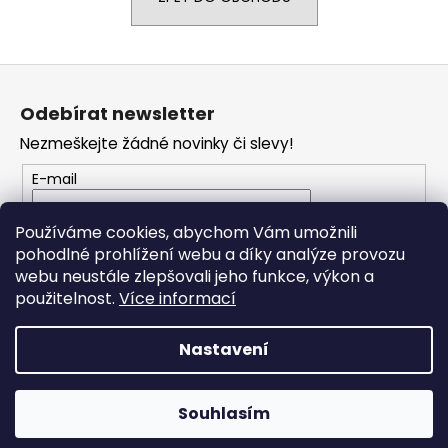
a
j
Z
í
á
t
Odebírat newsletter
p
?
Nezmeškejte žádné novinky či slevy!
a
t
E-mail
í
Vložením e-mailu souhlasíte s
podmínkami
Používáme cookies, abychom Vám umožnili
HLEDAT
ochrany osobních údajů
pohodlné prohlížení webu a díky analýze provozu
webu neustále zlepšovali jeho funkce, výkon a
PŘIHLÁSIT SE
použitelnost.
Více informací
D
o
Nastavení
p
o
Vytvořil Shoptet
r
Souhlasím
Copyright 2026
RONDO MUSIC
. Všechna práva vyhrazena.
u