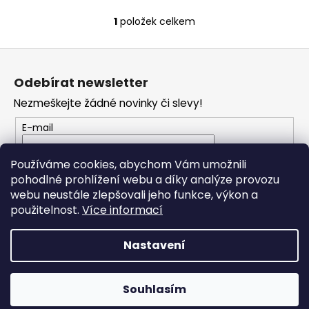
č
u
1
položek celkem
O
j
v
e
Z
l
m
á
á
e
Odebírat newsletter
d
p
a
Nezmeškejte žádné novinky či slevy!
a
c
SENCOR
t
E-mail
LADIČKA
í
KYTAROVÁ
í
p
DIGITÁLNÍ
Vložením e-mailu souhlasíte s
podmínkami
r
Používáme cookies, abychom Vám umožnili
SDT-
ochrany osobních údajů
7
v
pohodlné prohlížení webu a díky analýze provozu
k
webu neustále zlepšovali jeho funkce, výkon a
350
Kč
PŘIHLÁSIT SE
y
použitelnost.
Více informací
v
ý
Nastavení
p
i
Vytvořil Shoptet
s
Souhlasím
Copyright 2026
RONDO MUSIC
. Všechna práva vyhrazena.
u