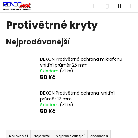
K
Přejít
Hledat
Náku
M
Přihlášen
na
o
obsah
Zpět
Zpět
košík
š
Protivětrné kryty
í
C
k
Nejprodávanější
o
p
o
DEXON Protivětrná ochrana mikrofonu
t
vnitřní průměr 25 mm
Skladem
(>1 ks)
ř
50 Kč
e
b
DEXON Protivětrná ochrana, vnitřní
u
průměr 17 mm
j
Skladem
(>1 ks)
50 Kč
e
t
Ř
e
a
n
Nejlevnější
Nejdražší
Nejprodávanější
Abecedně