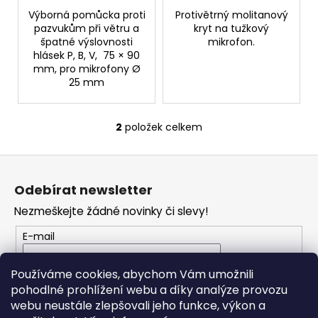
č
Výborná pomůcka proti
Protivětrný molitanový
u
pazvukům při větru a
kryt na tužkový
j
špatné výslovnosti
mikrofon.
e
hlásek P, B, V, 75 × 90
m
mm, pro mikrofony Ø
e
25 mm
CASIO
2
položek celkem
O
CDP
S110BK
v
BEZ
Z
l
STOJANU
á
á
DIGITÁLNÍ
Odebírat newsletter
PIANO
d
p
a
Nezmeškejte žádné novinky či slevy!
8
a
690
c
t
E-mail
Kč
í
í
p
Vložením e-mailu souhlasíte s
podmínkami
r
Používáme cookies, abychom Vám umožnili
ochrany osobních údajů
v
pohodlné prohlížení webu a díky analýze provozu
k
webu neustále zlepšovali jeho funkce, výkon a