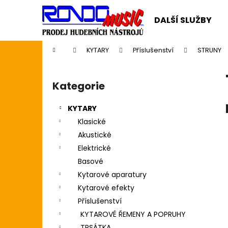
K
Přejít
na
o
DALŠÍ SLUŽBY
obsah
Zpět
Zpět
š
do
do
í
Domů
KYTARY
Příslušenství
STRUNY
k
obchodu
obchodu
P
o
Kategorie
Přeskočit
s
kategorie
t
KYTARY
r
Klasické
a
Akustické
n
Elektrické
n
Basové
í
Kytarové aparatury
p
Kytarové efekty
a
Příslušenství
n
KYTAROVÉ ŘEMENY A POPRUHY
CASIO CDP S110BK BEZ STOJANU
e
TRSÁTKA