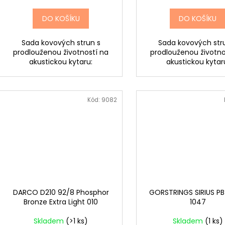
DO KOŠÍKU
DO KOŠÍKU
Sada kovových strun s
Sada kovových str
prodlouženou životností na
prodlouženou životno
akustickou kytaru:
akustickou kytar
Kód:
9082
DARCO D210 92/8 Phosphor
GORSTRINGS SIRIUS PB
Bronze Extra Light 010
1047
Skladem
(>1 ks)
Skladem
(1 ks)