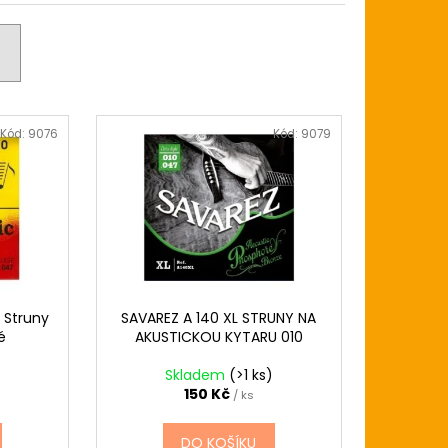
ZE LIGHT 12-54
USTICKOU KYTARU
Kód:
9076
Kód:
9079
 Struny
SAVAREZ A 140 XL STRUNY NA
é
AKUSTICKOU KYTARU 010
Skladem
(>1 ks)
150 Kč
/ ks
DO KOŠÍKU