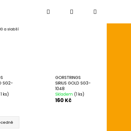
Hledat
Přihlášení
Nákupní
10 a slabší
košík
GS
GORSTRINGS
D SG2-
SIRIUS GOLD SG3-
1048
1 ks)
Skladem
(1 ks)
160 Kč
ecedně
AGON SKIN+ COATED