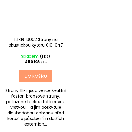
ELIXIR 16002 Struny na
akustickou kytaru 010-047
Skladem
(1 ks)
490 Kč
/ ks
DO KOŠÍKU
Struny Elixir jsou velice kvalitní
fosfor-bronzové struny,
potažené tenkou teflonovou
vrstvou. Ta jim poskytuje
dlouhodobou ochranu před
korozí a působením dalších
externích...