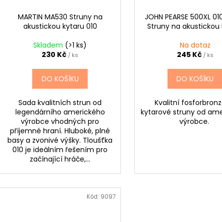
MARTIN MA530 Struny na
JOHN PEARSE 500XL 01
akustickou kytaru 010
Struny na akustickou 
Skladem
(>1 ks)
Na dotaz
230 Kč
245 Kč
/ ks
/ ks
DO KOŠÍKU
DO KOŠÍKU
Sada kvalitních strun od
Kvalitní fosforbron
legendárního amerického
kytarové struny od am
výrobce vhodných pro
výrobce.
příjemné hraní. Hluboké, plné
basy a zvonivé výšky. Tloušťka
010 je ideálním řešením pro
začínající hráče,...
Kód:
9097