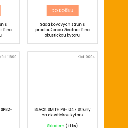
DO KOŠÍKU
un s
Sada kovových strun s
stí na
prodlouženou životností na
u:
akustickou kytaru:
Kód:
11899
Kód:
9094
 SPB2-
BLACK SMITH PB-1047 Struny
na akustickou kytaru
Skladem
(>1 ks)