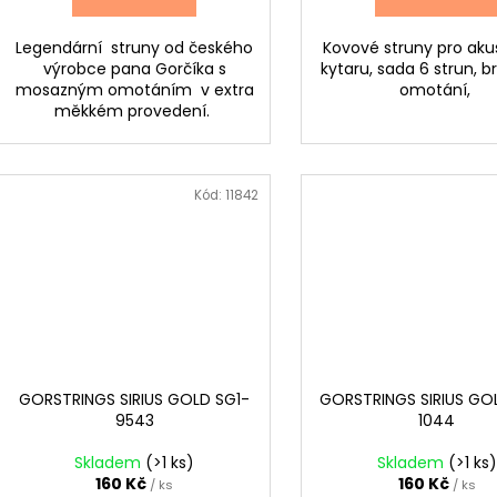
Legendární struny od českého
Kovové struny pro aku
výrobce pana Gorčíka s
kytaru, sada 6 strun, 
mosazným omotáním v extra
omotání,
měkkém provedení.
Kód:
11842
GORSTRINGS SIRIUS GOLD SG1-
GORSTRINGS SIRIUS GO
9543
1044
Skladem
(>1 ks)
Skladem
(>1 ks)
160 Kč
160 Kč
/ ks
/ ks