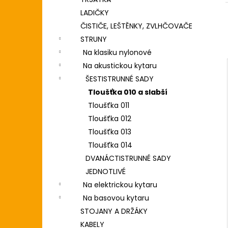
DIGITÁLNÍ PIANO
l
LADIČKY
8 690 Kč
ČISTIČE, LEŠTĚNKY, ZVLHČOVAČE
STRUNY
Na klasiku nylonové
Na akustickou kytaru
ŠESTISTRUNNÉ SADY
Tloušťka 010 a slabší
Tloušťka 011
Tloušťka 012
Tloušťka 013
Tloušťka 014
DVANÁCTISTRUNNÉ SADY
JEDNOTLIVÉ
Na elektrickou kytaru
Na basovou kytaru
STOJANY A DRŽÁKY
KABELY