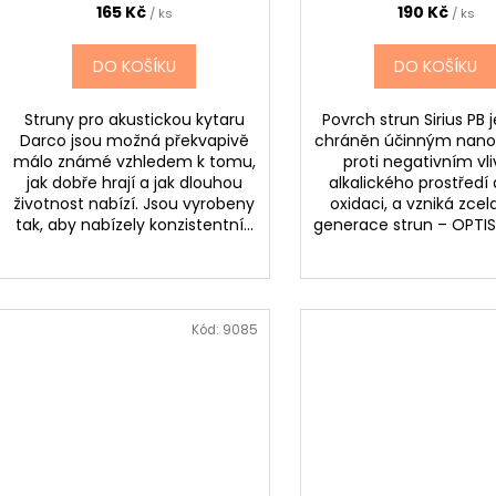
165 Kč
190 Kč
/ ks
/ ks
DO KOŠÍKU
DO KOŠÍKU
Struny pro akustickou kytaru
Povrch strun Sirius PB
Darco jsou možná překvapivě
chráněn účinným nano
málo známé vzhledem k tomu,
proti negativním v
jak dobře hrají a jak dlouhou
alkalického prostředí 
životnost nabízí. Jsou vyrobeny
oxidaci, a vzniká zce
tak, aby nabízely konzistentní...
generace strun – OPTIST
Kód:
9085