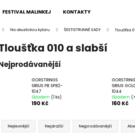
FESTIVAL MALINKEJ
KONTAKTY
Na akustickou kytaru
ŠESTISTRUNNÉ SADY
Tloušťka 0
Co potřebujete najít?
Tloušťka 010 a slabší
HLEDAT
Nejprodávanější
GORSTRINGS
GORSTRIN
Doporučujeme
SIRIUS PB SPB2-
SIRIUS GOL
1047
1044
Skladem
(1 ks)
Skladem
(>
190 Kč
160 Kč
Ř
a
Nejlevnější
Nejdražší
Nejprodávanější
Ab
TOKAI CAT'S EYES DREADNOUGHT CE62
DR STRINGS DR
z