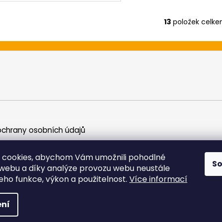
13
položek celk
O
v
l
á
d
a
c
í
p
r
chrany osobních údajů
v
k
y
 cookies, abychom Vám umožnili pohodlné
S
v
 webu a díky analýze provozu webu neustále
ý
jeho funkce, výkon a použitelnost.
Více informací
p
i
yhrazena.
ní
s