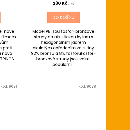
230 Kč
/ ks
DO KOŠÍKU
 je nově
Model PB jsou fosfor-bronzové
 filmem
struny na akustickou kytaru s
livům
hexagonálním jádrem
a proti
akulatým opředením ze slitiny
la nová
92% bronzu a 8% fosforuFosfor-
RINGS...
bronzové struny jsou velmi
populární...
Kód:
9091
Kód:
9088