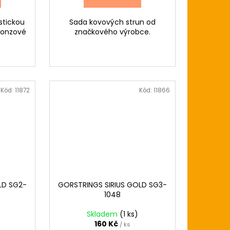
stickou
Sada kovových strun od
bronzové
značkového výrobce.
Kód:
11872
Kód:
11866
LD SG2-
GORSTRINGS SIRIUS GOLD SG3-
1048
Skladem
(1 ks)
160 Kč
/ ks