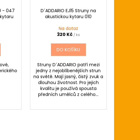
0 - 047
D´ADDARIO EJ15 Struny na
kytaru
akustickou kytaru 010
Na dotaz
320 Kč
/ ks
DO KOŠÍKU
zové,
Struny D´ADDARIO patří mezi
erického
jedny z nejoblíbenějších strun
na světě. Mají jasný, čistý zvuk a
dlouhou životnost. Pro jejich
kvalitu je používá spousta
předních umělců z celého...