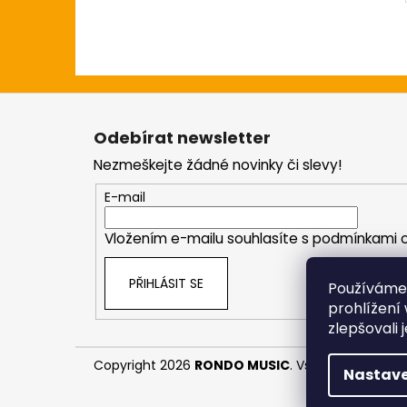
Z
á
Odebírat newsletter
p
Nezmeškejte žádné novinky či slevy!
a
t
E-mail
í
Vložením e-mailu souhlasíte s
podmínkami o
PŘIHLÁSIT SE
Používáme
prohlížení
zlepšovali 
Copyright 2026
RONDO MUSIC
. Všechna práva v
Nastave