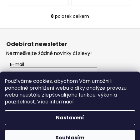
8
položek celkem
O
v
Z
l
á
á
Odebírat newsletter
d
p
a
Nezmeškejte žádné novinky či slevy!
a
c
t
E-mail
í
í
p
Vložením e-mailu souhlasíte s
podmínkami
r
Používáme cookies, abychom Vám umožnili
ochrany osobních údajů
v
pohodlné prohlížení webu a díky analýze provozu
k
webu neustále zlepšovali jeho funkce, výkon a
PŘIHLÁSIT SE
y
použitelnost.
Více informací
v
ý
Nastavení
p
i
Vytvořil Shoptet
s
Souhlasím
Copyright 2026
RONDO MUSIC
. Všechna práva vyhrazena.