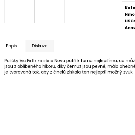
AKUSTICKÁ KYTARA
PHOSPHOR BRON
STRUNY PRO AK
Kate
11 600 Kč
400 Kč
Hmo
HSC
Anno
Popis
Diskuze
Paličky Vic Firth ze série Nova patří k tomu nejlepšímu, co
jsou z oblíbeného hikoru, díky čemuž jsou pevné, málo ohebné,
je tvarovaná tak, aby z činelů získala ten nejlepší možný zvuk.