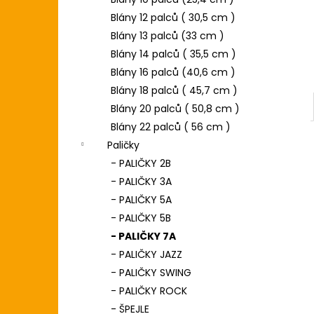
DIGITÁLNÍ PIANO
l
Blány 12 palců ( 30,5 cm )
8 690 Kč
Blány 13 palců (33 cm )
Blány 14 palců ( 35,5 cm )
Blány 16 palců (40,6 cm )
Blány 18 palců ( 45,7 cm )
Blány 20 palců ( 50,8 cm )
Blány 22 palců ( 56 cm )
Paličky
- PALIČKY 2B
- PALIČKY 3A
- PALIČKY 5A
- PALIČKY 5B
- PALIČKY 7A
- PALIČKY JAZZ
- PALIČKY SWING
- PALIČKY ROCK
- ŠPEJLE