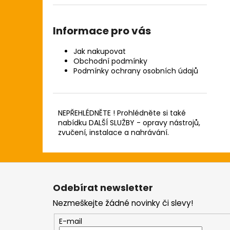
Informace pro vás
Jak nakupovat
Obchodní podmínky
Podmínky ochrany osobních údajů
NEPŘEHLÉDNĚTE ! Prohlédněte si také
nabídku DALŠÍ SLUŽBY - opravy nástrojů,
zvučení, instalace a nahrávání.
Z
á
Odebírat newsletter
p
Nezmeškejte žádné novinky či slevy!
a
t
E-mail