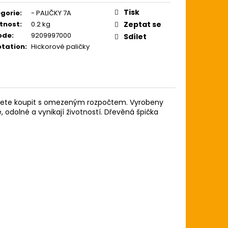
ZE LIGHT 12-54
USTICKOU KYTARU
Tisk
gorie
:
- PALIČKY 7A
tnost
:
0.2 kg
Zeptat se
ode
:
9209997000
Sdílet
tation
:
Hickorové paličky
 můžete koupit s omezeným rozpočtem. Vyrobeny
 odolné a vynikají životností. Dřevěná špička