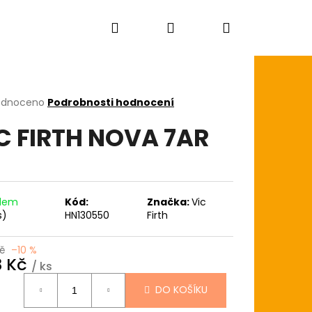
Hledat
Přihlášení
Nákupní
košík
rné
odnoceno
Podrobnosti hodnocení
cení
C FIRTH NOVA 7AR
ktu
ček.
adem
Kód:
Značka:
Vic
s)
HN130550
Firth
Kč
–10 %
3 Kč
/ ks
ná
DO KOŠÍKU
:
AGON SKIN+ COATED