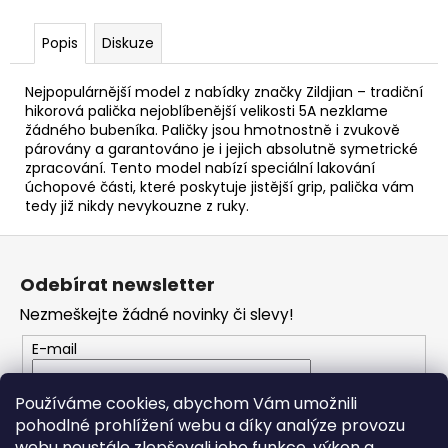
č
u
Popis
Diskuze
j
e
m
Nejpopulárnější model z nabídky značky Zildjian – tradiční
e
hikorová palička nejoblíbenější velikosti 5A nezklame
žádného bubeníka. Paličky jsou hmotnostně i zvukově
párovány a garantováno je i jejich absolutně symetrické
zpracování. Tento model nabízí speciální lakování
CASIO
úchopové části, které poskytuje jistější grip, palička vám
CDP
S110BK
tedy již nikdy nevykouzne z ruky.
BEZ
STOJANU
Z
DIGITÁLNÍ
á
PIANO
Odebírat newsletter
p
8
Nezmeškejte žádné novinky či slevy!
690
a
Kč
t
E-mail
í
Vložením e-mailu souhlasíte s
podmínkami
Používáme cookies, abychom Vám umožnili
ochrany osobních údajů
pohodlné prohlížení webu a díky analýze provozu
webu neustále zlepšovali jeho funkce, výkon a