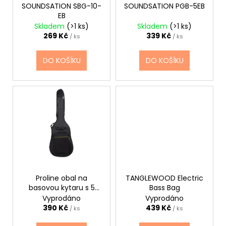
č
ů
o
SOUNDSATION SBG-10-
SOUNDSATION PGB-5EB
u
EB
d
j
Skladem
(>1 ks)
Skladem
(>1 ks)
u
e
269 Kč
339 Kč
/ ks
/ ks
m
k
e
t
DO KOŠÍKU
DO KOŠÍKU
ů
SENCOR
LADIČKA
KYTAROVÁ
DIGITÁLNÍ
SDT-
7
350
Kč
Proline obal na
TANGLEWOOD Electric
basovou kytaru s 5
Bass Bag
mm polstrováním
Vyprodáno
Vyprodáno
390 Kč
439 Kč
/ ks
/ ks