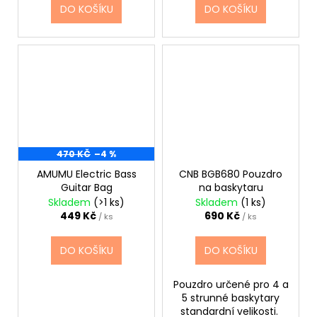
DO KOŠÍKU
DO KOŠÍKU
470 KČ
–4 %
AMUMU Electric Bass
CNB BGB680 Pouzdro
Guitar Bag
na baskytaru
Skladem
(>1 ks)
Skladem
(1 ks)
449 Kč
690 Kč
/ ks
/ ks
DO KOŠÍKU
DO KOŠÍKU
Pouzdro určené pro 4 a
5 strunné baskytary
standardní velikosti.