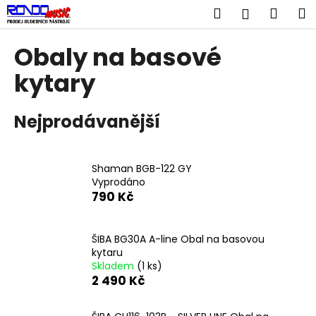
K
Přejít
Hledat
Náku
M
Přihlášen
na
o
obsah
Zpět
Zpět
košík
š
Obaly na basové
í
C
kytary
k
o
p
Nejprodávanější
o
t
ř
Shaman BGB-122 GY
Vyprodáno
e
790 Kč
b
u
j
ŠIBA BG30A A-line Obal na basovou
kytaru
e
Skladem
(1 ks)
t
2 490 Kč
e
n