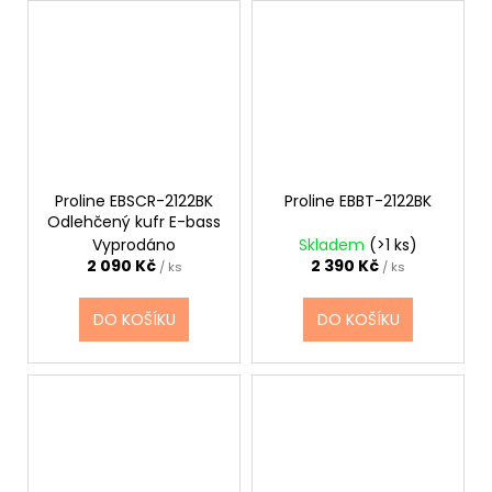
Proline EBSCR-2122BK
Proline EBBT-2122BK
Odlehčený kufr E-bass
Vyprodáno
Skladem
(>1 ks)
2 090 Kč
2 390 Kč
/ ks
/ ks
DO KOŠÍKU
DO KOŠÍKU