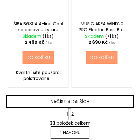
ŠIBA BG30A A-line Obal
MUSIC AREA WIND20
na basovou kytaru
PRO Electric Bass Bag
Black
Skladem
(1 ks)
Skladem
(>1 ks)
2 490 Kč
2 690 Kč
/ ks
/ ks
DO KOŠÍKU
DO KOŠÍKU
Kvalitní šité pouzdro,
polstrované.
NAČÍST 9 DALŠÍCH
S
1
2
t
O
r
33
položek celkem
v
á
NAHORU
l
n