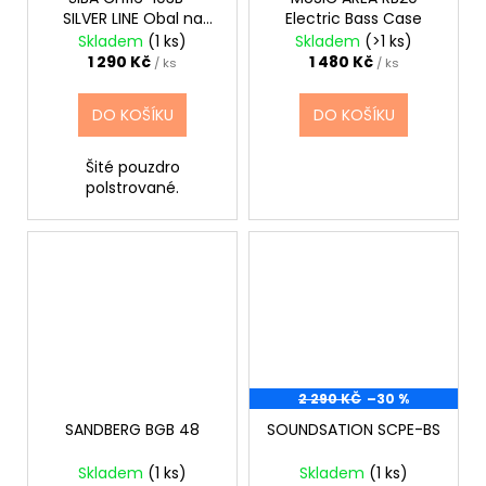
SILVER LINE Obal na
Electric Bass Case
basovku
Skladem
(1 ks)
Skladem
(>1 ks)
1 290 Kč
1 480 Kč
/ ks
/ ks
DO KOŠÍKU
DO KOŠÍKU
Šité pouzdro
polstrované.
2 290 KČ
–30 %
SANDBERG BGB 48
SOUNDSATION SCPE-BS
Skladem
(1 ks)
Skladem
(1 ks)