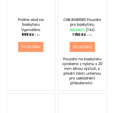
Proline obal na
CNB BGB1680 Pouzdro
baskytaru
pro baskytaru
Vyprodáno
Skladem
(1 ks)
899 Kč
1 190 Kč
/ ks
/ ks
DO KOŠÍKU
DO KOŠÍKU
Pouzdro na baskytaru
vyrobeno z nylonu s 20
mm silnou výztuží, s
přední částí, určenou
pro uskladnění
příslušenství.