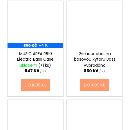
890 KČ
–4 %
MUSIC AREA RB10
Gilmour obal na
Electric Bass Case
basovou kytaru Bass
Skladem
(>1 ks)
Vyprodáno
847 Kč
850 Kč
/ ks
/ ks
DO KOŠÍKU
DO KOŠÍKU