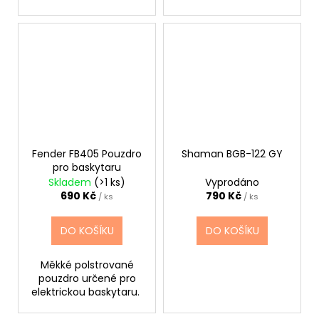
Fender FB405 Pouzdro
Shaman BGB-122 GY
pro baskytaru
Skladem
(>1 ks)
Vyprodáno
690 Kč
790 Kč
/ ks
/ ks
DO KOŠÍKU
DO KOŠÍKU
Měkké polstrované
pouzdro určené pro
elektrickou baskytaru.