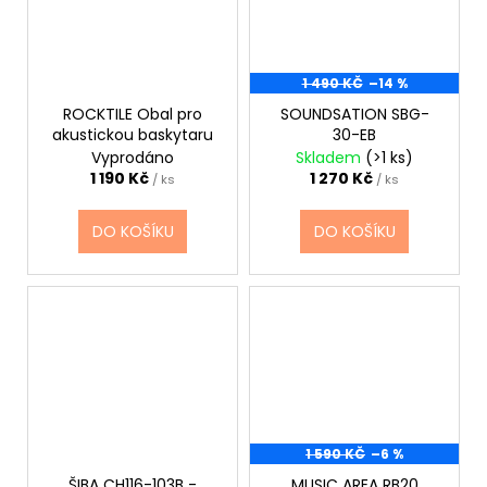
1 490 KČ
–14 %
ROCKTILE Obal pro
SOUNDSATION SBG-
akustickou baskytaru
30-EB
Vyprodáno
Skladem
(>1 ks)
1 190 Kč
1 270 Kč
/ ks
/ ks
DO KOŠÍKU
DO KOŠÍKU
1 590 KČ
–6 %
ŠIBA CH116-103B -
MUSIC AREA RB20