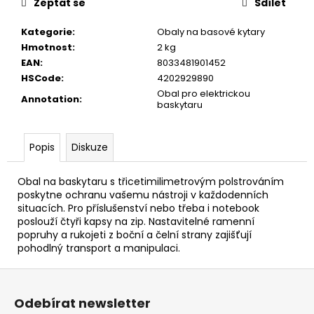
č
Zeptat se
Sdílet
u
j
Kategorie
:
Obaly na basové kytary
e
Hmotnost
:
2 kg
m
EAN
:
8033481901452
e
HSCode
:
4202929890
Obal pro elektrickou
Annotation
:
baskytaru
JÁ
PÍSNIČKA
6.
Popis
Diskuze
DÍL
180
Obal na baskytaru s třicetimilimetrovým polstrováním
Kč
poskytne ochranu vašemu nástroji v každodenních
situacích. Pro příslušenství nebo třeba i notebook
poslouží čtyři kapsy na zip. Nastavitelné ramenní
popruhy a rukojeti z boční a čelní strany zajišťují
pohodlný transport a manipulaci.
Z
á
Odebírat newsletter
p