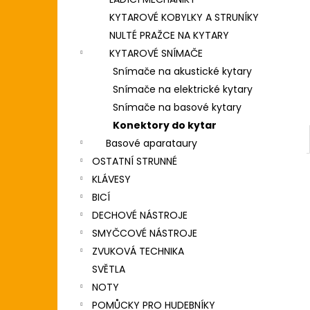
DIGITÁLNÍ PIANO
l
KYTAROVÉ KOBYLKY A STRUNÍKY
8 690 Kč
NULTÉ PRAŽCE NA KYTARY
KYTAROVÉ SNÍMAČE
Snímače na akustické kytary
Snímače na elektrické kytary
Snímače na basové kytary
Konektory do kytar
Basové aparataury
OSTATNÍ STRUNNÉ
KLÁVESY
BICÍ
DECHOVÉ NÁSTROJE
SMYČCOVÉ NÁSTROJE
ZVUKOVÁ TECHNIKA
SVĚTLA
NOTY
POMŮCKY PRO HUDEBNÍKY