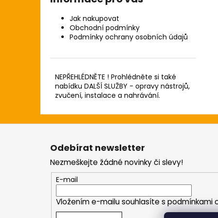
Jak nakupovat
Obchodní podmínky
Podmínky ochrany osobních údajů
NEPŘEHLÉDNĚTE ! Prohlédněte si také
nabídku DALŠÍ SLUŽBY - opravy nástrojů,
zvučení, instalace a nahrávání.
Z
á
Odebírat newsletter
p
Nezmeškejte žádné novinky či slevy!
a
t
E-mail
í
Vložením e-mailu souhlasíte s
podmínkami o