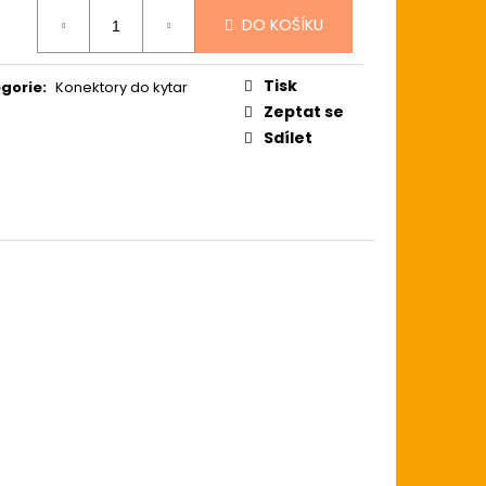
ZE LIGHT 12-54
ná
USTICKOU KYTARU
DO KOŠÍKU
:
Tisk
gorie
:
Konektory do kytar
Zeptat se
Sdílet