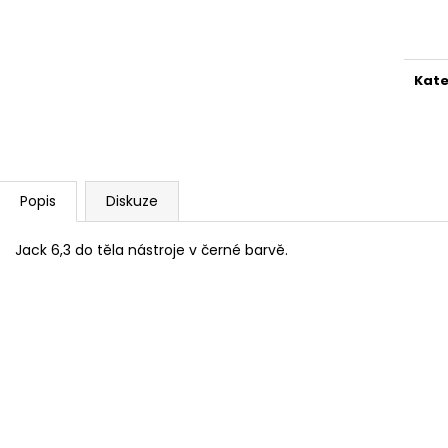
AKUSTICKÁ KYTARA
PHOSPHOR BRON
Měr
STRUNY PRO AK
cena
11 600 Kč
400 Kč
Kate
Popis
Diskuze
Jack 6,3 do těla nástroje v černé barvě.