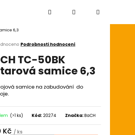
Hledat
Přihlášení
Nákupní
amice 6,3
košík
rné
odnoceno
Podrobnosti hodnocení
cení
CH TC-50BK
ktu
tarová samice 6,3
ček.
rojová samice na zabudování do
oje.
adem
(>1 ks)
Kód:
20274
Značka:
BaCH
0 Kč
AGON SKIN+ COATED
/ ks