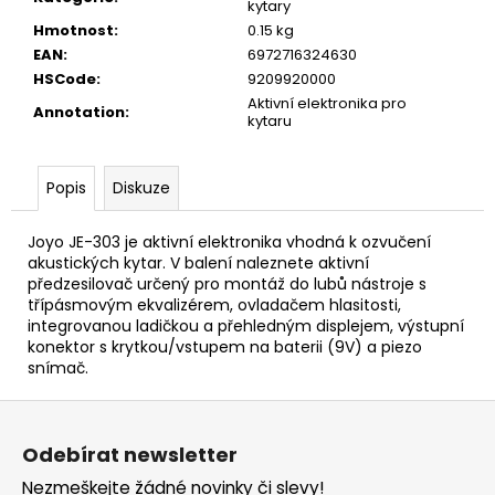
č
kytary
u
Hmotnost
:
0.15 kg
j
EAN
:
6972716324630
e
HSCode
:
9209920000
m
Aktivní elektronika pro
Annotation
:
e
kytaru
Popis
Diskuze
CASIO
CDP
S110BK
Joyo JE-303 je aktivní elektronika vhodná k ozvučení
BEZ
akustických kytar. V balení naleznete aktivní
STOJANU
DIGITÁLNÍ
předzesilovač určený pro montáž do lubů nástroje s
PIANO
třípásmovým ekvalizérem, ovladačem hlasitosti,
integrovanou ladičkou a přehledným displejem, výstupní
8
konektor s krytkou/vstupem na baterii (9V) a piezo
690
snímač.
Kč
Z
á
Odebírat newsletter
p
Nezmeškejte žádné novinky či slevy!