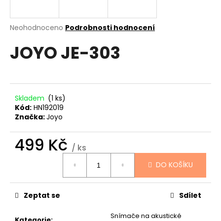
a
j
Průměrné
Neohodnoceno
Podrobnosti hodnocení
í
hodnocení
JOYO JE-303
produktu
t
je
?
0,0
z
5
hvězdiček.
Skladem
(1 ks)
Kód:
HN192019
HLEDAT
Značka:
Joyo
499 Kč
/ ks
D
Měrná
DO KOŠÍKU
cena:
o
p
o
Zeptat se
Sdílet
r
u
Snímače na akustické
Kategorie
: