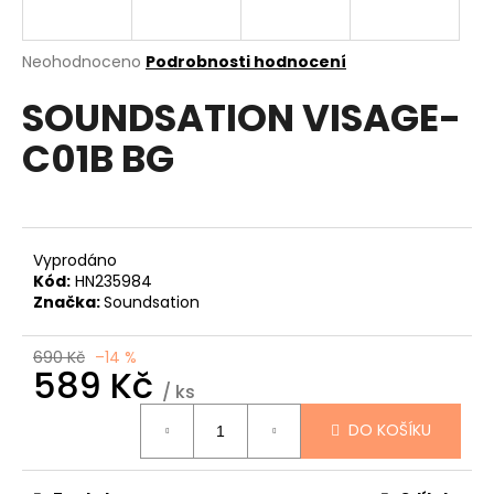
a
j
Průměrné
Neohodnoceno
Podrobnosti hodnocení
í
hodnocení
SOUNDSATION VISAGE-
produktu
t
je
?
C01B BG
0,0
z
5
hvězdiček.
HLEDAT
Vyprodáno
Kód:
HN235984
Značka:
Soundsation
D
690 Kč
–14 %
589 Kč
o
/ ks
p
Měrná
o
DO KOŠÍKU
cena:
r
u