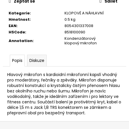
č
Zeptat se
Sdílet
u
j
Kategorie
:
KLOPOVÉ A NÁHLAVNÍ
e
Hmotnost
:
0.5 kg
m
EAN
:
8054301337008
e
HSCode
:
8518100090
Kondenzátorový
Annotation
:
klopový mikrofon
SENCOR
LADIČKA
KYTAROVÁ
Popis
Diskuze
DIGITÁLNÍ
SDT-
7
Hlavový mikrofon s kardioidní mikrofonní kapslí vhodný
pro moderátory, řečníky a zpěváky. Mikrofon disponuje
350
robustní konstrukcí a krystalicky čistým přenosem hlasu
Kč
bez okolního ruchu nebo šumu. Mikrofon je navíc
voděodolný, takže je ideálním zařízením i pro lektory ve
fitness centru. Součástí balení je protivětrný kryt, kabel o
délce 1,5 m s Jack 1,8 TRS konektorem se zámkem a
přepravní obal pro bezpečný transport.
Z