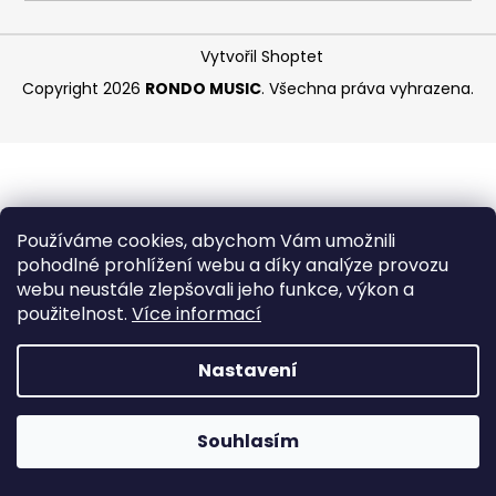
a
j
Vytvořil Shoptet
í
Copyright 2026
RONDO MUSIC
. Všechna práva vyhrazena.
t
?
Používáme cookies, abychom Vám umožnili
HLEDAT
pohodlné prohlížení webu a díky analýze provozu
webu neustále zlepšovali jeho funkce, výkon a
použitelnost.
Více informací
D
Nastavení
o
p
o
Souhlasím
r
u