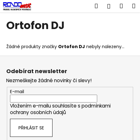
K
Přejít
Hledat
Náku
M
Přihlášen
na
o
obsah
Zpět
Zpět
košík
š
Ortofon DJ
í
C
k
o
Žádné produkty značky
Ortofon DJ
nebyly nalezeny...
p
o
Z
t
á
Odebírat newsletter
ř
p
Nezmeškejte žádné novinky či slevy!
e
a
b
t
E-mail
u
í
j
Vložením e-mailu souhlasíte s
podmínkami
ochrany osobních údajů
e
t
PŘIHLÁSIT SE
e
n