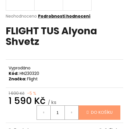
a
j
Průměrné
Neohodnoceno
Podrobnosti hodnocení
í
hodnocení
FLIGHT TUS Alyona
produktu
t
je
?
Shvetz
0,0
z
5
hvězdiček.
HLEDAT
Vyprodáno
Kód:
HN230320
Značka:
Flight
D
1 690 Kč
–5 %
1 590 Kč
o
/ ks
p
Měrná
o
DO KOŠÍKU
cena:
r
u