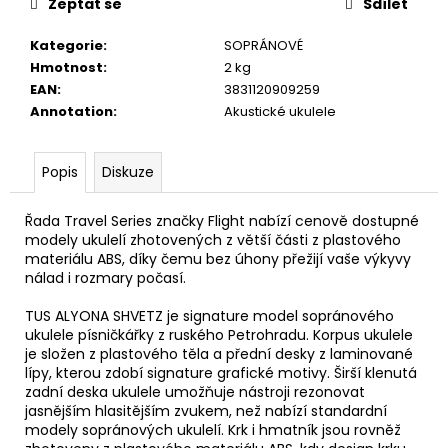
č
Zeptat se
Sdílet
u
j
Kategorie
:
SOPRÁNOVÉ
e
Hmotnost
:
2 kg
m
EAN
:
3831120909259
e
Annotation
:
Akustické ukulele
SENCOR
Popis
Diskuze
LADIČKA
KYTAROVÁ
Řada Travel Series značky Flight nabízí cenově dostupné
DIGITÁLNÍ
SDT-
modely ukulelí zhotovených z větší části z plastového
7
materiálu ABS, díky čemu bez úhony přežijí vaše výkyvy
nálad i rozmary počasí.
350
Kč
TUS ALYONA SHVETZ je signature model sopránového
ukulele písničkářky z ruského Petrohradu. Korpus ukulele
je složen z plastového těla a přední desky z laminované
lípy, kterou zdobí signature grafické motivy. Širší klenutá
zadní deska ukulele umožňuje nástroji rezonovat
jasnějším hlasitějším zvukem, než nabízí standardní
modely sopránových ukulelí. Krk i hmatník jsou rovněž