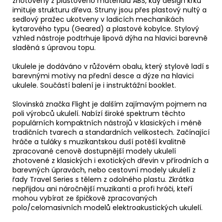
zhotoveny z plastového materiálu ABS, kdy design krku
imituje strukturu dřeva. Struny jsou přes plastový nultý a
sedlový pražec ukotveny v ladicích mechanikách
kytarového typu (Geared) a plastové kobylce. Stylový
vzhled nástroje podtrhuje lipová dýha na hlavici barevně
sladěná s úpravou topu.
Ukulele je dodáváno v růžovém obalu, který stylově ladí s
barevnými motivy na přední desce a dýze na hlavici
ukulele. Součástí balení je i instruktážní booklet.
Slovinská značka Flight je dalším zajímavým pojmem na
poli výrobců ukulelí. Nabízí široké spektrum těchto
populárních kompaktních nástrojů v klasických i méně
tradičních tvarech a standardních velikostech. Začínající
hráče a tuláky s muzikantskou duší potěší kvalitně
zpracované cenově dostupnější modely ukulelí
zhotovené z klasických i exotických dřevin v přírodních a
barevných úpravách, nebo cestovní modely ukulelí z
řady Travel Series s tělem z odolného plastu. Zkrátka
nepřijdou ani náročnější muzikanti a profi hráči, kteří
mohou vybírat ze špičkově zpracovaných
polo/celomasivních modelů elektroakustických ukulelí.