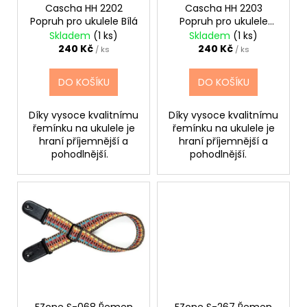
č
ů
o
Cascha HH 2202
Cascha HH 2203
u
Popruh pro ukulele Bílá
Popruh pro ukulele
d
j
Hnědá
Skladem
(1 ks)
Skladem
(1 ks)
u
e
240 Kč
240 Kč
/ ks
/ ks
m
k
e
t
DO KOŠÍKU
DO KOŠÍKU
ů
Díky vysoce kvalitnímu
Díky vysoce kvalitnímu
SENCOR
řemínku na ukulele je
řemínku na ukulele je
LADIČKA
KYTAROVÁ
hraní příjemnější a
hraní příjemnější a
DIGITÁLNÍ
pohodlnější.
pohodlnější.
SDT-
7
350
Kč