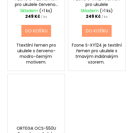
pro ukulele červeno-
pro ukulele
modro-černý
Skladem
(>1 ks)
Skladem
(>1 ks)
249 Kč
249 Kč
/ ks
/ ks
DO KOŠÍKU
DO KOŠÍKU
Ttextilní řemen pro
Fzone S-XY124 je textilní
ukulele s červeno-
řemen pro ukulele s
modro-černým
tmavým indiánským
motivem.
vzorem.
ORTEGA OCS-550U