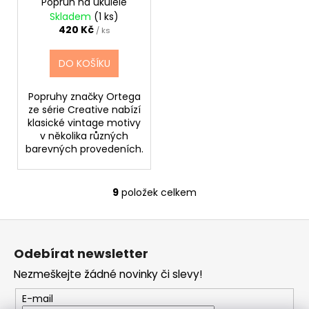
Popruh na ukulele
Skladem
(1 ks)
420 Kč
/ ks
DO KOŠÍKU
Popruhy značky Ortega
ze série Creative nabízí
klasické vintage motivy
v několika různých
barevných provedeních.
9
položek celkem
O
v
Z
l
á
á
Odebírat newsletter
d
p
a
Nezmeškejte žádné novinky či slevy!
a
c
t
E-mail
í