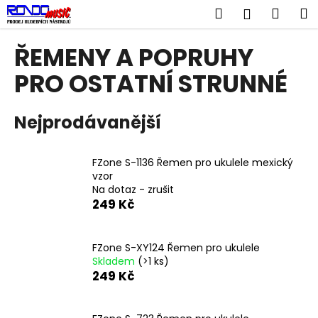
K
Přejít
Hledat
Náku
M
Přihlášen
na
o
obsah
Zpět
Zpět
košík
š
ŘEMENY A POPRUHY
í
C
PRO OSTATNÍ STRUNNÉ
k
o
p
Nejprodávanější
o
t
FZone S-1136 Řemen pro ukulele mexický
ř
vzor
e
Na dotaz - zrušit
b
249 Kč
u
j
FZone S-XY124 Řemen pro ukulele
e
Skladem
(>1 ks)
249 Kč
t
e
n