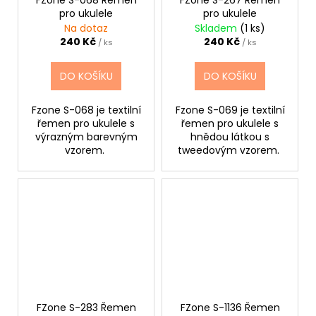
FZone S-068 Řemen
FZone S-267 Řemen
pro ukulele
pro ukulele
Na dotaz
Skladem
(1 ks)
240 Kč
240 Kč
/ ks
/ ks
DO KOŠÍKU
DO KOŠÍKU
Fzone S-068 je textilní
Fzone S-069 je textilní
řemen pro ukulele s
řemen pro ukulele s
výrazným barevným
hnědou látkou s
vzorem.
tweedovým vzorem.
FZone S-283 Řemen
FZone S-1136 Řemen