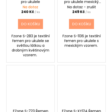
pro ukulele
pro ukulele mexický
vzor
Na dotaz
Na dotaz - zrušit
240 Kč
249 Kč
/ ks
/ ks
DO KOŠÍKU
DO KOŠÍKU
Fzone S-283 je textilní
Fzone S-1136 je textilní
řemen pro ukulele se
řemen pro ukulele s
světlou látkou a
mexickým vzorem.
drobným květinovým
vzorem.
FZone S-723 Řemen
FZone S-XY124 Řemen