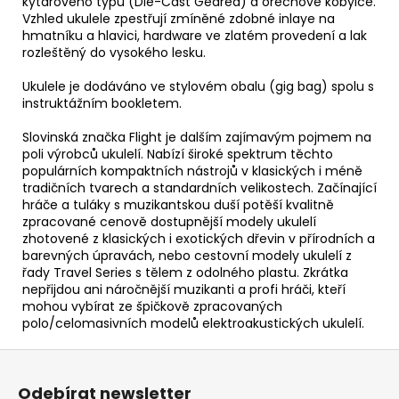
kytarového typu (Die-Cast Geared) a ořechové kobylce.
Vzhled ukulele zpestřují zmíněné zdobné inlaye na
hmatníku a hlavici, hardware ve zlatém provedení a lak
rozleštěný do vysokého lesku.
Ukulele je dodáváno ve stylovém obalu (gig bag) spolu s
instruktážním bookletem.
Slovinská značka Flight je dalším zajímavým pojmem na
poli výrobců ukulelí. Nabízí široké spektrum těchto
populárních kompaktních nástrojů v klasických i méně
tradičních tvarech a standardních velikostech. Začínající
hráče a tuláky s muzikantskou duší potěší kvalitně
zpracované cenově dostupnější modely ukulelí
zhotovené z klasických i exotických dřevin v přírodních a
barevných úpravách, nebo cestovní modely ukulelí z
řady Travel Series s tělem z odolného plastu. Zkrátka
nepřijdou ani náročnější muzikanti a profi hráči, kteří
mohou vybírat ze špičkově zpracovaných
polo/celomasivních modelů elektroakustických ukulelí.
Z
á
Odebírat newsletter