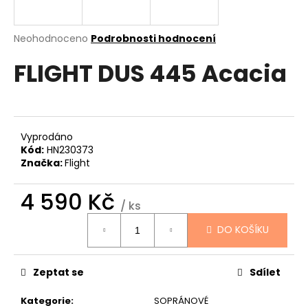
a
j
Průměrné
Neohodnoceno
Podrobnosti hodnocení
í
hodnocení
FLIGHT DUS 445 Acacia
produktu
t
je
?
0,0
z
5
hvězdiček.
Vyprodáno
Kód:
HN230373
HLEDAT
Značka:
Flight
4 590 Kč
/ ks
D
Měrná
DO KOŠÍKU
cena:
o
p
o
Zeptat se
Sdílet
r
u
Kategorie
:
SOPRÁNOVÉ