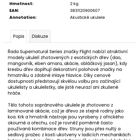
č
Hmotnost
:
2 kg
u
EAN
:
3831120900607
j
Annotation
:
Akustické ukulele
e
m
e
Popis
Diskuze
Řada Supernatural Series značky Flight nabízí atraktivní
DR
modely ukulelí zhotovených z exotických dřev (dao,
STRINGS
mangovník, eben amara, akácie, obláčkový jasan), kdy
DRAGON
SKIN+
kresbu dřev doplňují dekorativní polohové značky na
COATED
hmatníku a zdobné inlaye hlavice. Díky cenové
PHOSPHOR
dostupnosti představují skvělou volbu pro začínající
BRONZE
ukulelisty a ukulelistky, ale jistě neurazí ani zkušené
LIGHT
hráče.
12-
54
Tělo tohoto sopránového ukulele je zhotoveno z
STRUNY
laminované akácie, což je dřevo ze stejné rodiny jako
PRO
koa. Krk a hmatník nástroje jsou vyrobeny z afrického
AKUSTICKOU
KYTARU
okoumé a ořechu, což je rovněž poměrně často
používaná kombinace dřev. Struny jsou přes nultý a
400
sedlový pražec z kosti ukotveny v ladicích mechanikách
Kč