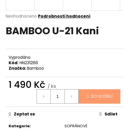
a
j
Průměrné
Neohodnoceno
Podrobnosti hodnocení
í
hodnocení
BAMBOO U-21 Kani
produktu
t
je
?
0,0
z
5
hvězdiček.
Vyprodáno
Kód:
HN231266
HLEDAT
Značka:
Bamboo
1 490 Kč
/ ks
D
Měrná
DO KOŠÍKU
cena:
o
p
o
Zeptat se
Sdílet
r
u
Kategorie
:
SOPRÁNOVÉ