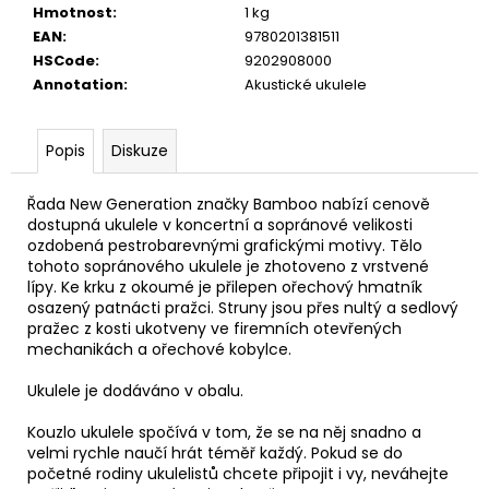
č
Hmotnost
:
1 kg
u
EAN
:
9780201381511
j
HSCode
:
9202908000
e
Annotation
:
Akustické ukulele
m
e
Popis
Diskuze
DR
Řada New Generation značky Bamboo nabízí cenově
STRINGS
DRAGON
dostupná ukulele v koncertní a sopránové velikosti
SKIN+
ozdobená pestrobarevnými grafickými motivy. Tělo
COATED
tohoto sopránového ukulele je zhotoveno z vrstvené
PHOSPHOR
lípy. Ke krku z okoumé je přilepen ořechový hmatník
BRONZE
osazený patnácti pražci. Struny jsou přes nultý a sedlový
LIGHT
pražec z kosti ukotveny ve firemních otevřených
12-
mechanikách a ořechové kobylce.
54
STRUNY
PRO
Ukulele je dodáváno v obalu.
AKUSTICKOU
KYTARU
Kouzlo ukulele spočívá v tom, že se na něj snadno a
velmi rychle naučí hrát téměř každý. Pokud se do
400
početné rodiny ukulelistů chcete připojit i vy, neváhejte
Kč