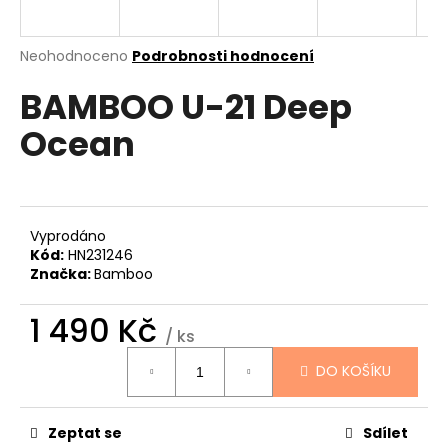
a
j
Průměrné
Neohodnoceno
Podrobnosti hodnocení
í
hodnocení
BAMBOO U-21 Deep
produktu
t
je
?
Ocean
0,0
z
5
hvězdiček.
HLEDAT
Vyprodáno
Kód:
HN231246
Značka:
Bamboo
D
1 490 Kč
/ ks
o
Měrná
p
DO KOŠÍKU
cena:
o
r
u
Zeptat se
Sdílet