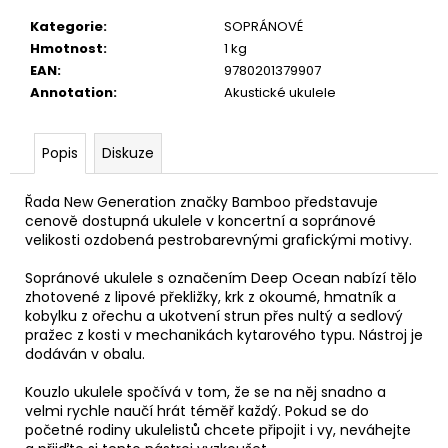
č
u
Kategorie
:
SOPRÁNOVÉ
j
Hmotnost
:
1 kg
e
EAN
:
9780201379907
m
Annotation
:
Akustické ukulele
e
Popis
Diskuze
JÁ
PÍSNIČKA
Řada New Generation značky Bamboo představuje
6.
cenově dostupná ukulele v koncertní a sopránové
DÍL
velikosti ozdobená pestrobarevnými grafickými motivy.
180
Kč
Sopránové ukulele s označením Deep Ocean nabízí tělo
zhotovené z lipové překližky, krk z okoumé, hmatník a
kobylku z ořechu a ukotvení strun přes nultý a sedlový
pražec z kosti v mechanikách kytarového typu. Nástroj je
dodáván v obalu.
Kouzlo ukulele spočívá v tom, že se na něj snadno a
velmi rychle naučí hrát téměř každý. Pokud se do
početné rodiny ukulelistů chcete připojit i vy, neváhejte