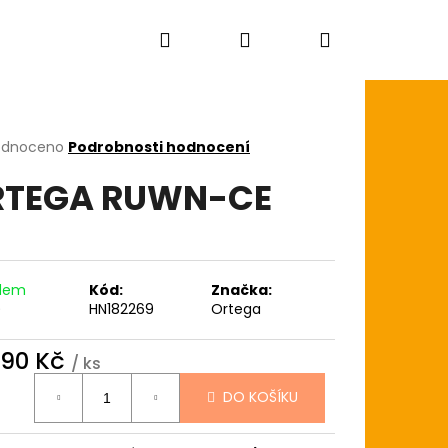
Hledat
Přihlášení
Nákupní
košík
rné
odnoceno
Podrobnosti hodnocení
cení
RTEGA RUWN-CE
ktu
ček.
adem
Kód:
Značka:
)
HN182269
Ortega
290 Kč
/ ks
ná
DO KOŠÍKU
:
AGON SKIN+ COATED