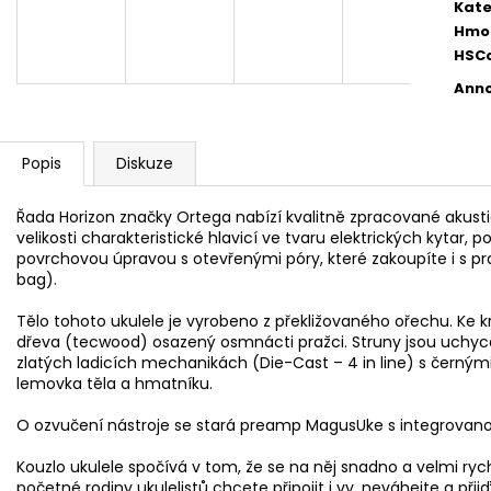
AKUSTICKÁ KYTARA
PHOSPHOR BRON
Kate
STRUNY PRO AK
11 600 Kč
Hmo
400 Kč
HSC
Anno
Popis
Diskuze
Řada Horizon značky Ortega nabízí kvalitně zpracované akustic
velikosti charakteristické hlavicí ve tvaru elektrických kytar,
povrchovou úpravou s otevřenými póry, které zakoupíte i s p
bag).
Tělo tohoto ukulele je vyrobeno z překližovaného ořechu. Ke 
dřeva (tecwood) osazený osmnácti pražci. Struny jsou uchyc
zlatých ladicích mechanikách (Die-Cast – 4 in line) s černými 
lemovka těla a hmatníku.
O ozvučení nástroje se stará preamp MagusUke s integrovano
Kouzlo ukulele spočívá v tom, že se na něj snadno a velmi ryc
početné rodiny ukulelistů chcete připojit i vy, neváhejte a přij