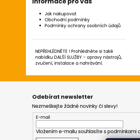
Informace pro vás
Jak nakupovat
Obchodní podmínky
Podmínky ochrany osobních údajů
NEPŘEHLÉDNĚTE ! Prohlédněte si také
nabídku DALŠÍ SLUŽBY - opravy nástrojů,
zvučení, instalace a nahrávání.
Z
á
Odebírat newsletter
p
Nezmeškejte žádné novinky či slevy!
a
t
E-mail
í
Vložením e-mailu souhlasíte s
podmínkami o