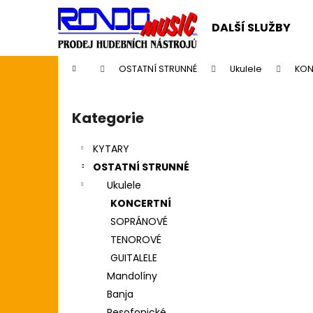
K
Přejít
na
o
DALŠÍ SLUŽBY
obsah
Zpět
Zpět
š
do
do
í
Domů
OSTATNÍ STRUNNÉ
Ukulele
KON
k
obchodu
obchodu
P
o
Kategorie
Přeskočit
s
kategorie
t
KYTARY
r
OSTATNÍ STRUNNÉ
a
Ukulele
n
KONCERTNÍ
n
SOPRÁNOVÉ
í
TENOROVÉ
p
GUITALELE
a
Mandolíny
n
Banja
CASIO CDP S110BK BEZ STOJANU
e
Resofonické