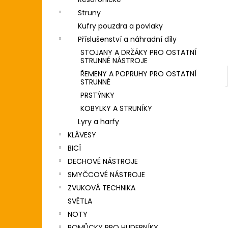
DIGITÁLNÍ PIANO
l
Struny
8 690 Kč
Kufry pouzdra a povlaky
Příslušenství a náhradní díly
STOJANY A DRŽÁKY PRO OSTATNÍ
STRUNNÉ NÁSTROJE
ŘEMENY A POPRUHY PRO OSTATNÍ
STRUNNÉ
PRSTÝNKY
KOBYLKY A STRUNÍKY
Lyry a harfy
KLÁVESY
BICÍ
DECHOVÉ NÁSTROJE
SMYČCOVÉ NÁSTROJE
ZVUKOVÁ TECHNIKA
SVĚTLA
NOTY
POMŮCKY PRO HUDEBNÍKY