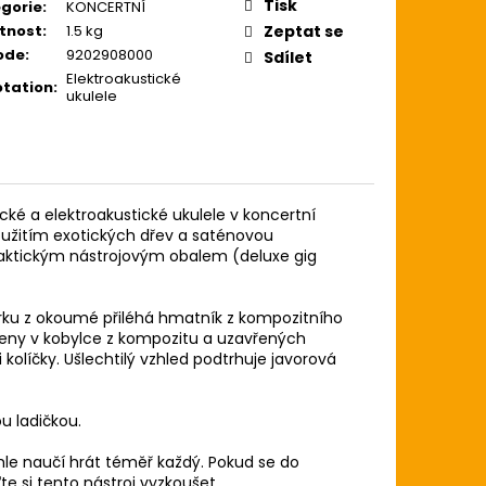
ZE LIGHT 12-54
Tisk
gorie
:
KONCERTNÍ
USTICKOU KYTARU
tnost
:
1.5 kg
Zeptat se
ode
:
9202908000
Sdílet
Elektroakustické
tation
:
ukulele
ké a elektroakustické ukulele v koncertní
 použitím exotických dřev a saténovou
raktickým nástrojovým obalem (deluxe gig
krku z okoumé přiléhá hmatník z kompozitního
eny v kobylce z kompozitu a uzavřených
kolíčky. Ušlechtilý vzhled podtrhuje javorová
u ladičkou.
hle naučí hrát téměř každý. Pokud se do
ďte si tento nástroj vyzkoušet.