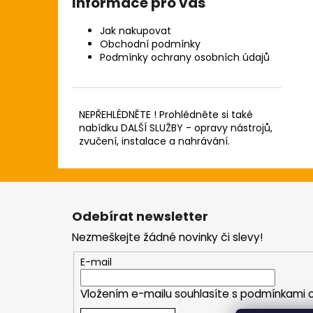
Informace pro vás
Jak nakupovat
Obchodní podmínky
Podmínky ochrany osobních údajů
NEPŘEHLÉDNĚTE ! Prohlédněte si také
nabídku DALŠÍ SLUŽBY - opravy nástrojů,
zvučení, instalace a nahrávání.
Z
á
Odebírat newsletter
p
Nezmeškejte žádné novinky či slevy!
a
t
E-mail
í
Vložením e-mailu souhlasíte s
podmínkami o