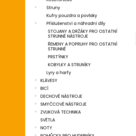
DIGITÁLNÍ PIANO
l
Struny
8 690 Kč
Kufry pouzdra a povlaky
Příslušenství a náhradní díly
STOJANY A DRŽÁKY PRO OSTATNÍ
STRUNNÉ NÁSTROJE
ŘEMENY A POPRUHY PRO OSTATNÍ
STRUNNÉ
PRSTÝNKY
KOBYLKY A STRUNÍKY
Lyry a harfy
KLÁVESY
BICÍ
DECHOVÉ NÁSTROJE
SMYČCOVÉ NÁSTROJE
ZVUKOVÁ TECHNIKA
SVĚTLA
NOTY
POMŮCKY PRO HUDEBNÍKY