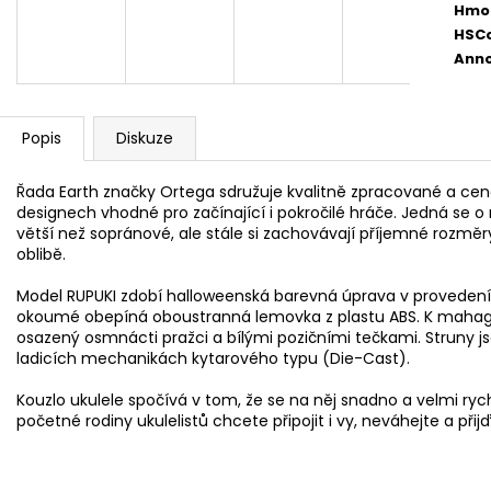
AKUSTICKÁ KYTARA
PHOSPHOR BRON
Hmo
STRUNY PRO AK
11 600 Kč
HSC
400 Kč
Anno
Popis
Diskuze
Řada Earth značky Ortega sdružuje kvalitně zpracované a ce
designech vhodné pro začínající i pokročilé hráče. Jedná se o ná
větší než sopránové, ale stále si zachovávají příjemné rozměry
oblibě.
Model RUPUKI zdobí halloweenská barevná úprava v provedení
okoumé obepíná oboustranná lemovka z plastu ABS. K mahag
osazený osmnácti pražci a bílými pozičními tečkami. Struny 
ladicích mechanikách kytarového typu (Die-Cast).
Kouzlo ukulele spočívá v tom, že se na něj snadno a velmi ryc
početné rodiny ukulelistů chcete připojit i vy, neváhejte a přij