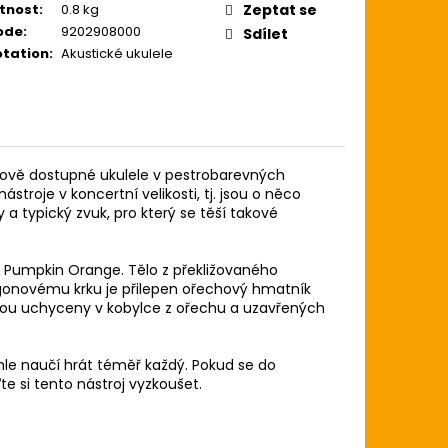
ZE LIGHT 12-54
tnost
:
0.8 kg
Zeptat se
USTICKOU KYTARU
ode
:
9202908000
Sdílet
tation
:
Akustické ukulele
nově dostupné ukulele v pestrobarevných
stroje v koncertní velikosti, tj. jsou o něco
 a typický zvuk, pro který se těší takové
 Pumpkin Orange. Tělo z překližovaného
onovému krku je přilepen ořechový hmatník
jsou uchyceny v kobylce z ořechu a uzavřených
hle naučí hrát téměř každý. Pokud se do
ďte si tento nástroj vyzkoušet.