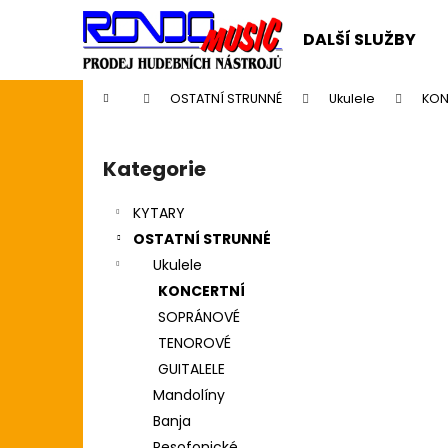
K
Přejít
na
o
DALŠÍ SLUŽBY
obsah
Zpět
Zpět
š
do
do
í
Domů
OSTATNÍ STRUNNÉ
Ukulele
KON
k
obchodu
obchodu
P
o
Kategorie
Přeskočit
s
kategorie
t
KYTARY
r
OSTATNÍ STRUNNÉ
a
Ukulele
n
KONCERTNÍ
n
SOPRÁNOVÉ
í
TENOROVÉ
p
GUITALELE
a
Mandolíny
n
Banja
CASIO CDP S110BK BEZ STOJANU
e
Resofonické