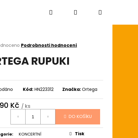
Hledat
Přihlášení
Nákupní
košík
rné
odnoceno
Podrobnosti hodnocení
cení
TEGA RUPUKI
ktu
ček.
odáno
Kód:
HN223312
Značka:
Ortega
290 Kč
/ ks
ná
DO KOŠÍKU
:
AGON SKIN+ COATED
Tisk
gorie
:
KONCERTNÍ