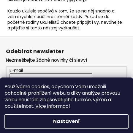
Kouzlo ukulele spočívá v tom, že se na něj snadno a
velmi rychle naučí hrát téměř každý. Pokud se do
početné rodiny ukulelistů chcete připojit i vy, neváhejte
a přijďte si tento nástroj vyzkoušet.
Z
á
Odebírat newsletter
p
Nezmeškejte žádné novinky či slevy!
a
t
E-mail
í
Vložením e-mailu souhlasíte s
podmínkami
Používáme cookies, abychom Vám umožnili
ochrany osobních údajů
pohodlné prohlížení webu a díky analýze provozu
webu neustále zlepšovali jeho funkce, výkon a
PŘIHLÁSIT SE
použitelnost.
Více informací
Nastavení
Vytvořil Shoptet