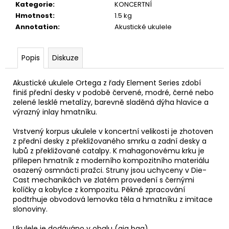
č
Kategorie
:
KONCERTNÍ
u
Hmotnost
:
1.5 kg
j
Annotation
:
Akustické ukulele
e
m
e
Popis
Diskuze
Akustické ukulele Ortega z řady Element Series zdobí
DR
finiš přední desky v podobě červené, modré, černé nebo
STRINGS
zelené lesklé metalízy, barevně sladěná dýha hlavice a
DRAGON
výrazný inlay hmatníku.
SKIN+
COATED
PHOSPHOR
Vrstvený korpus ukulele v koncertní velikosti je zhotoven
BRONZE
z přední desky z překližovaného smrku a zadní desky a
LIGHT
lubů z překližované catalpy. K mahagonovému krku je
12-
přilepen hmatník z moderního kompozitního materiálu
54
osazený osmnácti pražci. Struny jsou uchyceny v Die-
STRUNY
Cast mechanikách ve zlatém provedení s černými
PRO
kolíčky a kobylce z kompozitu. Pěkné zpracování
AKUSTICKOU
podtrhuje obvodová lemovka těla a hmatníku z imitace
KYTARU
slonoviny.
400
Kč
Ukulele je dodáváno v obalu (gig bag).