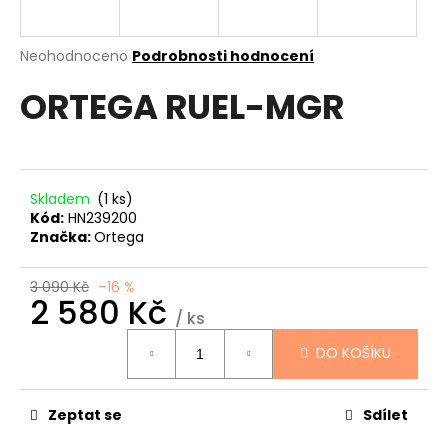
a
j
Průměrné
Neohodnoceno
Podrobnosti hodnocení
í
hodnocení
ORTEGA RUEL-MGR
produktu
t
je
?
0,0
z
5
hvězdiček.
Skladem
(1 ks)
Kód:
HN239200
HLEDAT
Značka:
Ortega
3 090 Kč
–16 %
2 580 Kč
D
/ ks
Měrná
o
DO KOŠÍKU
cena:
p
o
r
Zeptat se
Sdílet
u