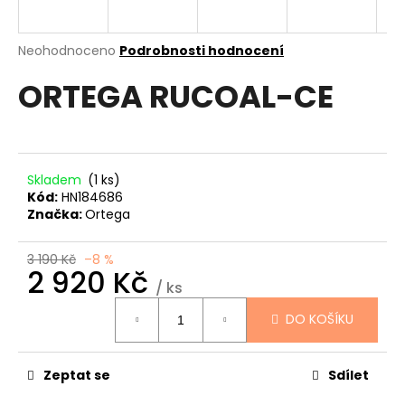
a
j
Průměrné
Neohodnoceno
Podrobnosti hodnocení
í
hodnocení
ORTEGA RUCOAL-CE
produktu
t
je
?
0,0
z
5
hvězdiček.
Skladem
(1 ks)
Kód:
HN184686
HLEDAT
Značka:
Ortega
3 190 Kč
–8 %
2 920 Kč
D
/ ks
Měrná
o
DO KOŠÍKU
cena:
p
o
r
Zeptat se
Sdílet
u