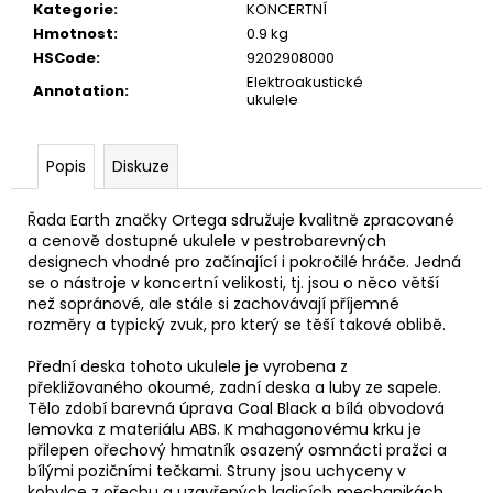
č
Kategorie
:
KONCERTNÍ
u
Hmotnost
:
0.9 kg
j
HSCode
:
9202908000
e
Elektroakustické
Annotation
:
m
ukulele
e
Popis
Diskuze
SWIFF
WS-
Řada Earth značky Ortega sdružuje kvalitně zpracované
85
a cenově dostupné ukulele v pestrobarevných
WIRELESS
designech vhodné pro začínající i pokročilé hráče. Jedná
SYSTEM
se o nástroje v koncertní velikosti, tj. jsou o něco větší
2
než sopránové, ale stále si zachovávají příjemné
190
rozměry a typický zvuk, pro který se těší takové oblibě.
Kč
Přední deska tohoto ukulele je vyrobena z
překližovaného okoumé, zadní deska a luby ze sapele.
Tělo zdobí barevná úprava Coal Black a bílá obvodová
lemovka z materiálu ABS. K mahagonovému krku je
přilepen ořechový hmatník osazený osmnácti pražci a
bílými pozičními tečkami. Struny jsou uchyceny v
kobylce z ořechu a uzavřených ladicích mechanikách