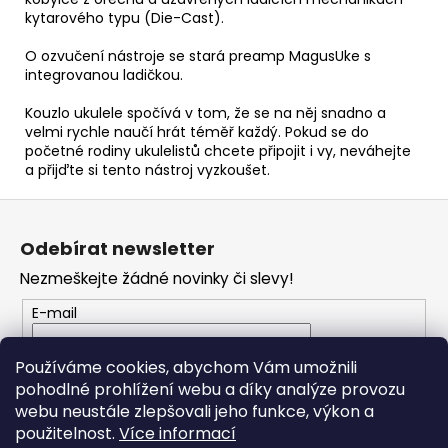
kytarového typu (Die-Cast).
O ozvučení nástroje se stará preamp MagusUke s
integrovanou ladičkou.
Kouzlo ukulele spočívá v tom, že se na něj snadno a
velmi rychle naučí hrát téměř každý. Pokud se do
početné rodiny ukulelistů chcete připojit i vy, neváhejte
a přijďte si tento nástroj vyzkoušet.
Z
á
Odebírat newsletter
p
Nezmeškejte žádné novinky či slevy!
a
t
E-mail
í
Vložením e-mailu souhlasíte s
podmínkami
Používáme cookies, abychom Vám umožnili
ochrany osobních údajů
pohodlné prohlížení webu a díky analýze provozu
webu neustále zlepšovali jeho funkce, výkon a
PŘIHLÁSIT SE
použitelnost.
Více informací