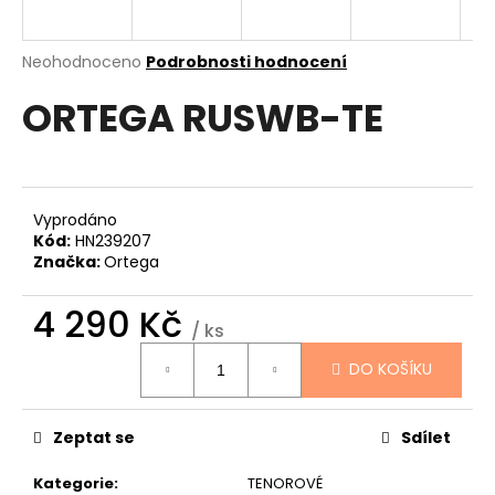
a
j
Průměrné
Neohodnoceno
Podrobnosti hodnocení
í
hodnocení
ORTEGA RUSWB-TE
produktu
t
je
?
0,0
z
5
hvězdiček.
Vyprodáno
Kód:
HN239207
HLEDAT
Značka:
Ortega
4 290 Kč
/ ks
D
Měrná
DO KOŠÍKU
cena:
o
p
o
Zeptat se
Sdílet
r
u
Kategorie
:
TENOROVÉ