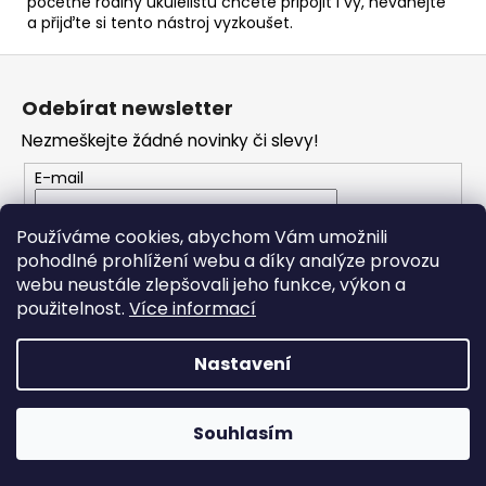
početné rodiny ukulelistů chcete připojit i vy, neváhejte
a přijďte si tento nástroj vyzkoušet.
Z
á
Odebírat newsletter
p
Nezmeškejte žádné novinky či slevy!
a
t
E-mail
í
Vložením e-mailu souhlasíte s
podmínkami
Používáme cookies, abychom Vám umožnili
ochrany osobních údajů
pohodlné prohlížení webu a díky analýze provozu
webu neustále zlepšovali jeho funkce, výkon a
PŘIHLÁSIT SE
použitelnost.
Více informací
Nastavení
Vytvořil Shoptet
Souhlasím
Copyright 2026
RONDO MUSIC
. Všechna práva vyhrazena.