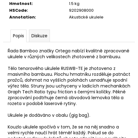
č
Hmotnost
:
1.5 kg
u
HSCode
:
9202908000
j
Annotation
:
Akustické ukulele
e
m
e
Popis
Diskuze
Řada Bamboo značky Ortega nabízí kvalitně zpracované
SENCOR
ukulele v různých velikostech zhotovené z bambusu.
LADIČKA
KYTAROVÁ
DIGITÁLNÍ
Tělo tenorového ukulele RUSWB-TE je zhotoveno z
SDT-
masivního bambusu. Plochu hmatníku rozděluje patnáct
7
pražců, dohmat na vyšších polohách usnadňuje spodní
výřez těla. Struny jsou uchyceny v ladicích mechanikách
350
Graph Tech Ratio typu friction s černými kolíčky. Pěkné
Kč
zpracování podtrhuje černá obvodová lemovka těla a
rozeta v podobě laserové rytiny.
Ukulele je dodáváno v obalu (gig bag).
Kouzlo ukulele spočívá v tom, že se na něj snadno a
velmi rychle naučí hrát téměř každý. Pokud se do