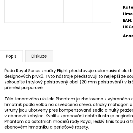
AKUSTICKÁ KYTARA
PHOSPHOR BRON
STRUNY PRO AK
Kate
11 600 Kč
400 Kč
Hmo
EAN
:
HSC
Anno
Popis
Diskuze
Řada Royal Series značky Flight představuje celomasivní elek
designových prvků. Tyto nástroje představují to nejlepší ze 
zakoupíte i stylový polstrovaný obal (20 mm polstrování) v 
příměsí purpurové.
Tělo tenorového ukulele Phantom je zhotoveno z vybraného dř
hmatník padla volba na osvědčená dřeva, africký mahagon a 
Struny jsou ukotveny přes kompenzované sedlo a nultý pražec
v ebenové kobylce. Kvalitu zpracování dobře ilustruje originální
Phantom od ostatních modelů řady Royal, lesklý finiš topu a 
ebenovém hmatníku a perleťové rozety.