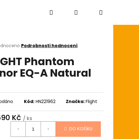
Hledat
Přihlášení
Nákupní
košík
rné
odnoceno
Podrobnosti hodnocení
cení
IGHT Phantom
ktu
nor EQ-A Natural
ček.
odáno
Kód:
HN221962
Značka:
Flight
 690 Kč
/ ks
ná
DO KOŠÍKU
:
AGON SKIN+ COATED