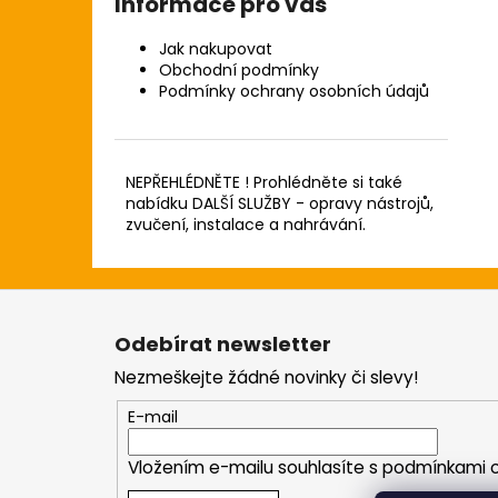
Informace pro vás
Jak nakupovat
Obchodní podmínky
Podmínky ochrany osobních údajů
NEPŘEHLÉDNĚTE ! Prohlédněte si také
nabídku DALŠÍ SLUŽBY - opravy nástrojů,
zvučení, instalace a nahrávání.
Z
á
Odebírat newsletter
p
Nezmeškejte žádné novinky či slevy!
a
t
E-mail
í
Vložením e-mailu souhlasíte s
podmínkami o