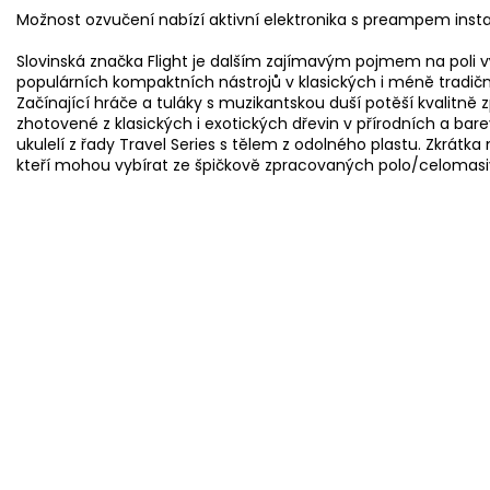
Možnost ozvučení nabízí aktivní elektronika s preampem ins
Slovinská značka Flight je dalším zajímavým pojmem na poli vý
populárních kompaktních nástrojů v klasických i méně tradičn
Začínající hráče a tuláky s muzikantskou duší potěší kvalitn
zhotovené z klasických i exotických dřevin v přírodních a b
ukulelí z řady Travel Series s tělem z odolného plastu. Zkrátka 
kteří mohou vybírat ze špičkově zpracovaných polo/celomasiv