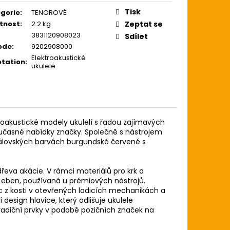
ZE LIGHT 12-54
USTICKOU KYTARU
Tisk
gorie
:
TENOROVÉ
tnost
:
2.2 kg
Zeptat se
3831120908023
Sdílet
ode
:
9202908000
Elektroakustické
tation
:
ukulele
troakustické modely ukulelí s řadou zajímavých
současné nabídky značky. Společně s nástrojem
královských barvách burgundské červené s
eva akácie. V rámci materiálů pro krk a
eben, používaná u prémiových nástrojů.
 z kosti v otevřených ladicích mechanikách a
 design hlavice, který odlišuje ukulele
tradiční prvky v podobě pozičních značek na