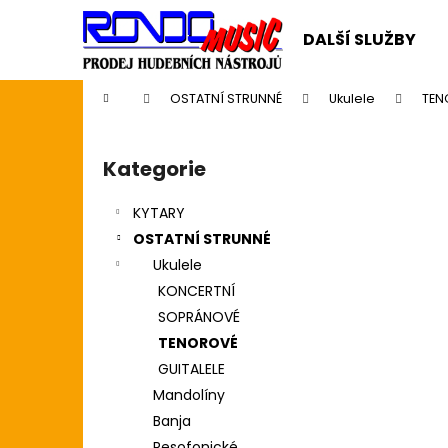
K
Přejít
na
o
DALŠÍ SLUŽBY
obsah
Zpět
Zpět
š
do
do
í
Domů
OSTATNÍ STRUNNÉ
Ukulele
TEN
k
obchodu
obchodu
P
o
Kategorie
Přeskočit
s
kategorie
t
KYTARY
r
OSTATNÍ STRUNNÉ
a
Ukulele
n
KONCERTNÍ
n
SOPRÁNOVÉ
í
TENOROVÉ
p
GUITALELE
a
Mandolíny
n
Banja
CASIO CDP S110BK BEZ STOJANU
e
Resofonické