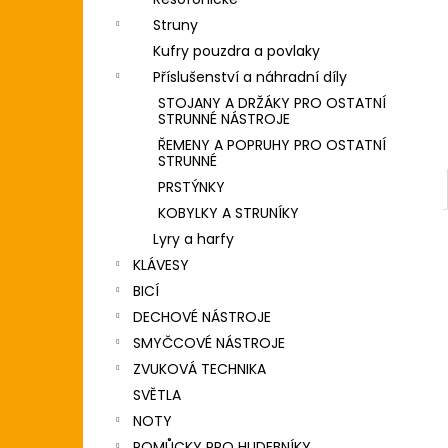
DIGITÁLNÍ PIANO
l
Struny
8 690 Kč
Kufry pouzdra a povlaky
Příslušenství a náhradní díly
STOJANY A DRŽÁKY PRO OSTATNÍ
STRUNNÉ NÁSTROJE
ŘEMENY A POPRUHY PRO OSTATNÍ
STRUNNÉ
PRSTÝNKY
KOBYLKY A STRUNÍKY
Lyry a harfy
KLÁVESY
BICÍ
DECHOVÉ NÁSTROJE
SMYČCOVÉ NÁSTROJE
ZVUKOVÁ TECHNIKA
SVĚTLA
NOTY
POMŮCKY PRO HUDEBNÍKY