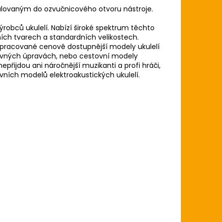
talovaným do ozvučnicového otvoru nástroje.
robců ukulelí. Nabízí široké spektrum těchto
ích tvarech a standardních velikostech.
ě zpracované cenově dostupnější modely ukulelí
arevných úpravách, nebo cestovní modely
nepřijdou ani náročnější muzikanti a profi hráči,
ních modelů elektroakustických ukulelí.