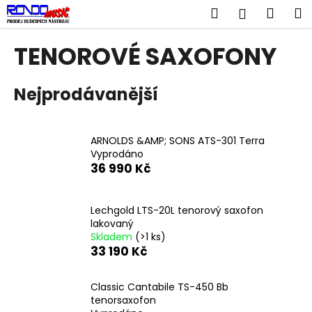
K
Přejít
Hledat
Náku
M
Přihlášen
na
o
obsah
Zpět
Zpět
košík
š
TENOROVÉ SAXOFONY
í
C
k
Nejprodávanější
o
p
o
ARNOLDS &AMP; SONS ATS-301 Terra
t
Vyprodáno
ř
36 990 Kč
e
b
Lechgold LTS-20L tenorový saxofon
u
lakovaný
j
Skladem
(>1 ks)
33 190 Kč
e
t
Classic Cantabile TS-450 Bb
e
tenorsaxofon
n