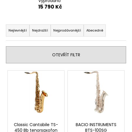
Vyprodáno
a
15 790 Kč
j
í
Ř
t
a
Nejlevnější
Nejdražší
Nejprodávanější
Abecedně
?
z
e
n
OTEVŘÍT FILTR
í
p
HLEDAT
V
r
ý
o
p
d
D
i
u
o
s
p
k
p
o
t
r
r
ů
o
Classic Cantabile TS-
BACIO INSTRUMENTS
u
450 Bb tenorsaxofon
BTS-100SG