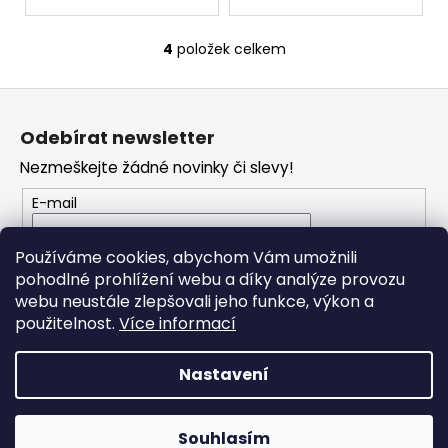
4
položek celkem
O
v
Z
l
á
á
Odebírat newsletter
d
p
a
Nezmeškejte žádné novinky či slevy!
a
c
t
E-mail
í
í
p
Vložením e-mailu souhlasíte s
podmínkami
r
Používáme cookies, abychom Vám umožnili
ochrany osobních údajů
v
pohodlné prohlížení webu a díky analýze provozu
k
webu neustále zlepšovali jeho funkce, výkon a
PŘIHLÁSIT SE
y
použitelnost.
Více informací
v
ý
Nastavení
p
i
Vytvořil Shoptet
s
Souhlasím
Copyright 2026
RONDO MUSIC
. Všechna práva vyhrazena.