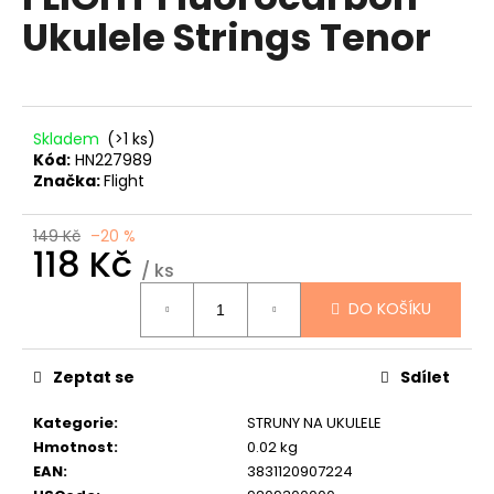
je
a
Ukulele Strings Tenor
0,0
z
j
5
í
hvězdiček.
t
?
Skladem
(>1 ks)
Kód:
HN227989
Značka:
Flight
149 Kč
–20 %
118 Kč
HLEDAT
/ ks
Měrná
DO KOŠÍKU
cena:
D
o
Zeptat se
Sdílet
p
o
Kategorie
:
STRUNY NA UKULELE
r
Hmotnost
:
0.02 kg
u
EAN
:
3831120907224