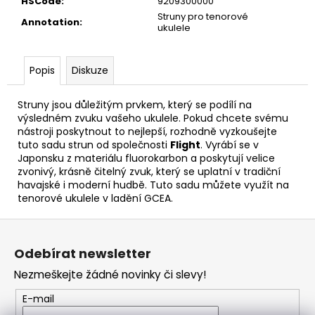
č
HSCode
:
9209300000
u
Struny pro tenorové
Annotation
:
ukulele
j
e
m
Popis
Diskuze
e
Struny jsou důležitým prvkem, který se podílí na
výsledném zvuku vašeho ukulele. Pokud chcete svému
SENCOR
nástroji poskytnout to nejlepší, rozhodně vyzkoušejte
LADIČKA
KYTAROVÁ
tuto sadu strun od společnosti
Flight
. Vyrábí se v
DIGITÁLNÍ
Japonsku z materiálu fluorokarbon a poskytují velice
SDT-
zvonivý, krásně čitelný zvuk, který se uplatní v tradiční
7
havajské i moderní hudbě. Tuto sadu můžete využít na
tenorové ukulele v ladění GCEA.
350
Kč
Z
á
Odebírat newsletter
p
Nezmeškejte žádné novinky či slevy!
a
t
E-mail