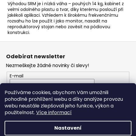
Výhodou SRM je i nízká váha – pouhých 14 kg, kabinet z
velmi odolného plastu a tvar, díky kterému poslouží při
jakékoli aplikaci. Vzhledem k širokému frekvenčnímu
rozsahu ho lze použít i jako monitor, nasadit na
reproduktorový stojan nebo zavěsit na pódiovou
konstrukci.
Z
á
Odebírat newsletter
p
Nezmeškejte žádné novinky či slevy!
a
t
E-mail
í
Vložením e-mailu souhlasíte s
podmínkami
Používáme cookies, abychom Vám umožnili
ochrany osobních údajů
pohodlné prohlížení webu a díky analýze provozu
webu neustále zlepšovali jeho funkce, výkon a
PŘIHLÁSIT SE
použitelnost.
Více informací
Nastavení