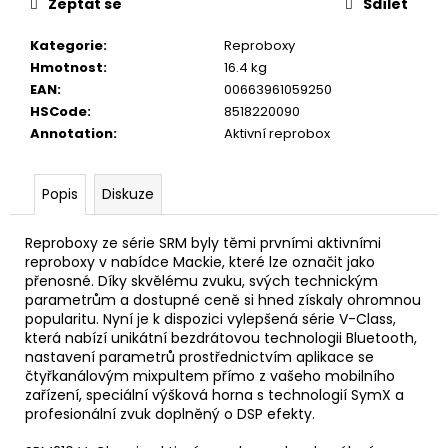
č
Zeptat se
Sdílet
u
j
Kategorie
:
Reproboxy
e
Hmotnost
:
16.4 kg
m
EAN
:
00663961059250
e
HSCode
:
8518220090
Annotation
:
Aktivní reprobox
TOKAI
CAT'S
Popis
Diskuze
EYES
DREADNOUGHT
CE62
Reproboxy ze série SRM byly těmi prvními aktivními
AKUSTICKÁ
reproboxy v nabídce Mackie, které lze označit jako
KYTARA
přenosné. Díky skvělému zvuku, svých technickým
11
parametrům a dostupné ceně si hned získaly ohromnou
600
popularitu. Nyní je k dispozici vylepšená série V-Class,
Kč
která nabízí unikátní bezdrátovou technologii Bluetooth,
nastavení parametrů prostřednictvím aplikace se
čtyřkanálovým mixpultem přímo z vašeho mobilního
zařízení, speciální výšková horna s technologií SymX a
profesionální zvuk doplněný o DSP efekty.