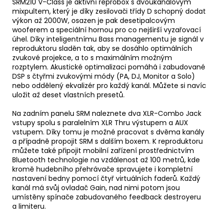
SRM210 V-Class je aktivní reprobox s dvoukanálovým
mixpultem, který je díky zesilovači třídy D schopný dodat
výkon až 2000W, osazen je pak desetipalcovým
wooferem a speciální hornou pro co nejširší vyzařovací
úhel. Díky inteligentnímu Bass managementu je signál v
reproduktoru sladěn tak, aby se dosáhlo optimálních
zvukové projekce, a to s maximálním možným
rozptylem. Akustické optimalizaci pomáhá i zabudované
DSP s čtyřmi zvukovými módy (PA, DJ, Monitor a Solo)
nebo oddělený ekvalizér pro každý kanál. Můžete si navíc
uložit až deset vlastních presetů.
Na zadním panelu SRM naleznete dva XLR-Combo Jack
vstupy spolu s paralelním XLR Thru výstupem a AUX
vstupem. Díky tomu je možné pracovat s dvěma kanály
a případně propojit SRM s dalším boxem. K reproduktoru
můžete také připojit mobilní zařízení prostřednictvím
Bluetooth technologie na vzdálenost až 100 metrů, kde
kromě hudebního přehrávače spravujete i kompletní
nastavení bedny pomocí čtyř virtuálních faderů. Každý
kanál má svůj ovladač Gain, nad nimi potom jsou
umístěny spínače zabudovaného feedback destroyeru
a limiteru.