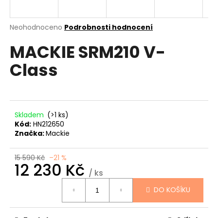
a
j
Průměrné
Neohodnoceno
Podrobnosti hodnocení
í
hodnocení
MACKIE SRM210 V-
produktu
t
je
?
Class
0,0
z
5
hvězdiček.
HLEDAT
Skladem
(>1 ks)
Kód:
HN212650
Značka:
Mackie
D
15 590 Kč
–21 %
12 230 Kč
o
/ ks
p
Měrná
o
DO KOŠÍKU
cena:
r
u