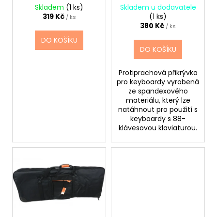
č
d
Skladem
(1 ks)
Skladem u dodavatele
u
u
319 Kč
(1 ks)
/ ks
j
k
380 Kč
/ ks
e
t
DO KOŠÍKU
m
DO KOŠÍKU
ů
e
Protiprachová přikrývka
pro keyboardy vyrobená
CASIO
CDP
ze spandexového
S110BK
materiálu, který lze
BEZ
natáhnout pro použití s
STOJANU
keyboardy s 88-
DIGITÁLNÍ
klávesovou klaviaturou.
PIANO
8
690
Kč