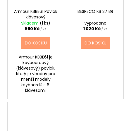
Armour KBBE61 Povlak
BESPECO KB 37 BR
klávesový
Skladem
(1 ks)
Vyprodáno
950 Kč
1 020 Kč
/ ks
/ ks
DO KOŠÍKU
DO KOŠÍKU
Armour KBBE61 je
keyboardový
(klávesový) povlak,
který je vhodný pro
menší modely
keyboardů s 61
klávesami.