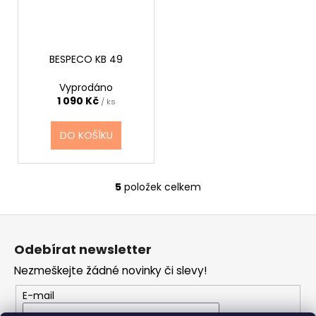
BESPECO KB 49
Vyprodáno
1 090 Kč
/ ks
DO KOŠÍKU
5
položek celkem
O
v
Z
l
á
á
Odebírat newsletter
d
p
a
Nezmeškejte žádné novinky či slevy!
a
c
t
E-mail
í
í