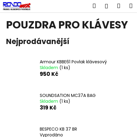
K
Přejít
Hledat
Náku
M
Přihlášen
na
o
obsah
Zpět
Zpět
košík
š
POUZDRA PRO KLÁVESY
í
C
k
Nejprodávanější
o
p
o
Armour KBBE61 Povlak klávesový
t
Skladem
(1 ks)
ř
950 Kč
e
b
u
SOUNDSATION MC37A BAG
Skladem
(1 ks)
j
319 Kč
e
t
e
BESPECO KB 37 BR
n
Vyprodáno