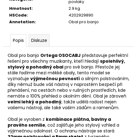
č
povlaky
u
Hmotnost
:
2.9 kg
j
HSCode
:
4202929890
e
Annotation
:
Obal pro banjo
m
e
Popis
Diskuze
CASIO
Obal pro banjo
Ortega OSOCABJ
představuje perfektní
CDP
řešení pro všechny muzikanty, kteří hledají
spolehlivý,
S110BK
stylový a pohodlný obal
pro své banjo. Přestože jej
BEZ
stále řadíme mezi měkké obaly, tento model se
STOJANU
DIGITÁLNÍ
vyznačuje
výjimečnou pevností
a silným polstrováním,
PIANO
díky němuž bude váš nástroj v naprostém bezpečí při
přenášení, na cestách nebo v rušných prostředích, kde
8
nemáte o 100% přehled o okolním dění. Obal je zároveň
690
velmi lehký a pohodlný
, takže udělá radost nejen
Kč
vašemu nástroji, ale také vašim zádům a ramenům.
Obal je vyroben z
kombinace plátna, bavlny a
pravého semiše
, což zajišťuje jeho stylový vzhled a
výjimečnou odolnost. O ochranu nástroje se stará
22mm polstrování a 5mm skelet
z tvrzeného