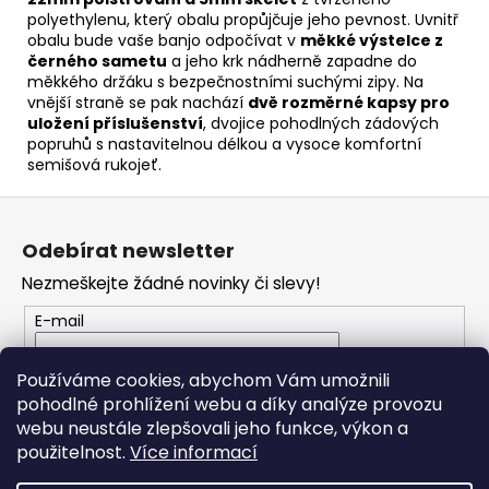
polyethylenu, který obalu propůjčuje jeho pevnost. Uvnitř
obalu bude vaše banjo odpočívat v
měkké výstelce z
černého sametu
a jeho krk nádherně zapadne do
měkkého držáku s bezpečnostními suchými zipy. Na
vnější straně se pak nachází
dvě rozměrné kapsy pro
uložení příslušenství
, dvojice pohodlných zádových
popruhů s nastavitelnou délkou a vysoce komfortní
semišová rukojeť.
Z
á
Odebírat newsletter
p
Nezmeškejte žádné novinky či slevy!
a
t
E-mail
í
Vložením e-mailu souhlasíte s
podmínkami
Používáme cookies, abychom Vám umožnili
ochrany osobních údajů
pohodlné prohlížení webu a díky analýze provozu
webu neustále zlepšovali jeho funkce, výkon a
PŘIHLÁSIT SE
použitelnost.
Více informací