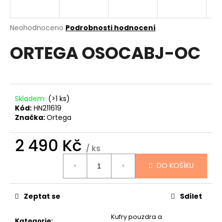
a
j
Průměrné
Neohodnoceno
Podrobnosti hodnocení
í
hodnocení
ORTEGA OSOCABJ-OC
produktu
t
je
?
0,0
z
5
hvězdiček.
Skladem
(>1 ks)
Kód:
HN211619
HLEDAT
Značka:
Ortega
2 490 Kč
/ ks
D
Měrná
DO KOŠÍKU
cena:
o
p
o
Zeptat se
Sdílet
r
u
Kufry pouzdra a
Kategorie
: