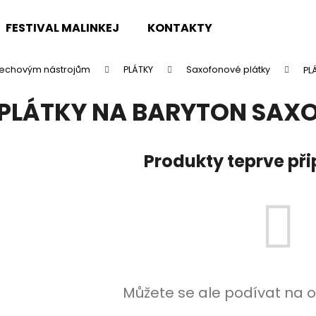
FESTIVAL MALINKEJ
KONTAKTY
 dechovým nástrojům
PLÁTKY
Saxofonové plátky
PL
Co potřebujete najít?
PLÁTKY NA BARYTON SAX
HLEDAT
Produkty teprve př
Doporučujeme
Můžete se ale podívat na o
TOKAI CAT'S EYES DREADNOUGHT CE62
DR STRINGS DR