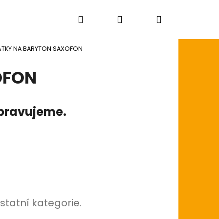
Hledat
Přihlášení
Nákupní
ÁTKY NA BARYTON SAXOFON
košík
OFON
ipravujeme.
statní kategorie.
AGON SKIN+ COATED