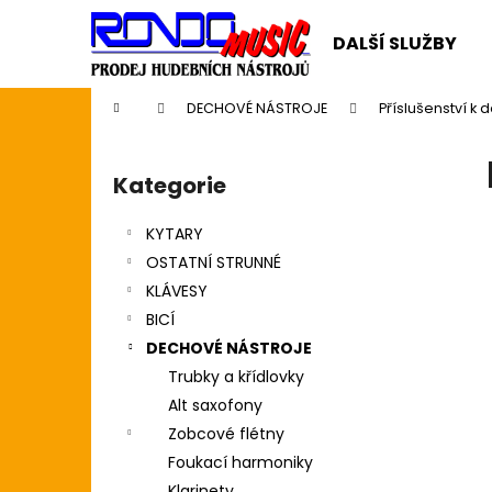
K
Přejít
na
o
DALŠÍ SLUŽBY
obsah
Zpět
Zpět
š
do
do
í
Domů
DECHOVÉ NÁSTROJE
Příslušenství k
k
obchodu
obchodu
P
o
Kategorie
Přeskočit
s
kategorie
t
KYTARY
r
OSTATNÍ STRUNNÉ
a
KLÁVESY
n
BICÍ
n
DECHOVÉ NÁSTROJE
í
Trubky a křídlovky
p
Alt saxofony
a
Zobcové flétny
n
Foukací harmoniky
CASIO CDP S110BK BEZ STOJANU
e
Klarinety