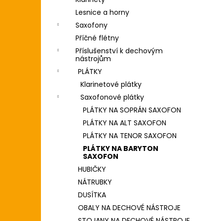
DIGITÁLNÍ PIANO
l
Lesnice a horny
8 690 Kč
Saxofony
Příčné flétny
Příslušenství k dechovým
nástrojům
PLÁTKY
Klarinetové plátky
Saxofonové plátky
PLÁTKY NA SOPRÁN SAXOFON
PLÁTKY NA ALT SAXOFON
PLÁTKY NA TENOR SAXOFON
PLÁTKY NA BARYTON
SAXOFON
HUBIČKY
NÁTRUBKY
DUSÍTKA
OBALY NA DECHOVÉ NÁSTROJE
STOJANY NA DECHOVÉ NÁSTROJE