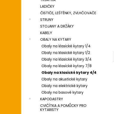
DIGITÁLNÍ PIANO
l
LADIČKY
8 690 Kč
ČISTIČE, LEŠTĚNKY, ZVLHČOVAČE
STRUNY
STOJANY A DRŽÁKY
KABELY
OBALY NA KYTARY
Obaly na klasické kytary 1/4
Obaly na klasické kytary 1/2
Obaly na klasické kytary 3/4
Obaly na klasické kytary 7/8
Obaly na klasické kytary 4/4
Obaly na akustické kytary
Obaly na elektrické kytary
Obaly na basové kytary
KAPODASTRY
CVIČÍTKA A POMŮCKY PRO
KYTARISTY