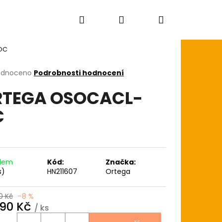
Hledat
Přihlášení
Nákupní
OC
košík
rné
odnoceno
Podrobnosti hodnocení
cení
RTEGA OSOCACL-
ktu
C
ček.
adem
Kód:
Značka:
s)
HN211607
Ortega
0 Kč
–8 %
290 Kč
/ ks
AGON SKIN+ COATED
ná