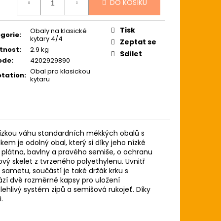
ZE LIGHT 12-54
DO KOŠÍKU
:
USTICKOU KYTARU
Tisk
Obaly na klasické
gorie
:
kytary 4/4
Zeptat se
tnost
:
2.9 kg
Sdílet
ode
:
4202929890
Obal pro klasickou
tation
:
kytaru
 nízkou váhu standardních měkkých obalů s
 je odolný obal, který si díky jeho nízké
 plátna, bavlny a pravého semiše, o ochranu
ový skelet z tvrzeného polyethylenu. Uvnitř
sametu, součástí je také držák krku s
ází dvě rozměrné kapsy pro uložení
lehlivý systém zipů a semišová rukojeť. Díky
.