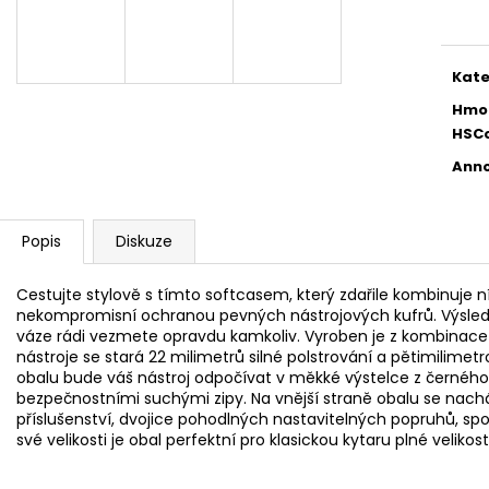
AKUSTICKÁ KYTARA
PHOSPHOR BRON
cena
STRUNY PRO AK
11 600 Kč
400 Kč
Kate
Hmo
HSC
Anno
Popis
Diskuze
Cestujte stylově s tímto softcasem, který zdařile kombinuje
nekompromisní ochranou pevných nástrojových kufrů. Výsledkem
váze rádi vezmete opravdu kamkoliv. Vyroben je z kombinace
nástroje se stará 22 milimetrů silné polstrování a pětimilimetr
obalu bude váš nástroj odpočívat v měkké výstelce z černého 
bezpečnostními suchými zipy. Na vnější straně obalu se nach
příslušenství, dvojice pohodlných nastavitelných popruhů, spo
své velikosti je obal perfektní pro klasickou kytaru plné velikosti