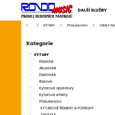
K
Přejít
na
o
DALŠÍ SLUŽBY
obsah
Zpět
Zpět
š
do
do
í
Domů
KYTARY
Příslušenství
OBALY NA
k
obchodu
obchodu
P
o
Kategorie
Přeskočit
s
kategorie
t
KYTARY
r
Klasické
a
Akustické
n
Elektrické
n
Basové
í
Kytarové aparatury
p
Kytarové efekty
a
Příslušenství
n
KYTAROVÉ ŘEMENY A POPRUHY
CASIO CDP S110BK BEZ STOJANU
e
TRSÁTKA