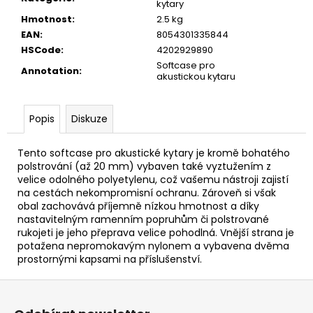
č
kytary
u
Hmotnost
:
2.5 kg
j
EAN
:
8054301335844
e
HSCode
:
4202929890
m
Softcase pro
Annotation
:
e
akustickou kytaru
Popis
Diskuze
TOKAI
CAT'S
EYES
Tento softcase pro akustické kytary je kromě bohatého
DREADNOUGHT
polstrování (až 20 mm) vybaven také vyztužením z
CE62
AKUSTICKÁ
velice odolného polyetylenu, což vašemu nástroji zajistí
KYTARA
na cestách nekompromisní ochranu. Zároveň si však
obal zachovává příjemně nízkou hmotnost a díky
11
nastavitelným ramenním popruhům či polstrované
600
rukojeti je jeho přeprava velice pohodlná. Vnější strana je
Kč
potažena nepromokavým nylonem a vybavena dvěma
prostornými kapsami na příslušenství.
Z
á