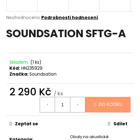
a
j
Průměrné
Neohodnoceno
Podrobnosti hodnocení
í
hodnocení
SOUNDSATION SFTG-A
produktu
t
je
?
0,0
z
5
hvězdiček.
Skladem
(1 ks)
Kód:
HN235929
HLEDAT
Značka:
Soundsation
2 290 Kč
/ ks
D
Měrná
DO KOŠÍKU
cena:
o
p
o
Zeptat se
Sdílet
r
u
Obaly na akustické
Kategorie
: