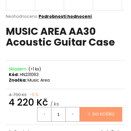
a
j
Průměrné
Neohodnoceno
Podrobnosti hodnocení
í
hodnocení
MUSIC AREA AA30
produktu
t
je
?
Acoustic Guitar Case
0,0
z
5
hvězdiček.
HLEDAT
Skladem
(>1 ks)
Kód:
HN231063
Značka:
Music Area
D
4 790 Kč
–11 %
4 220 Kč
o
/ ks
p
Měrná
o
DO KOŠÍKU
cena:
r
u