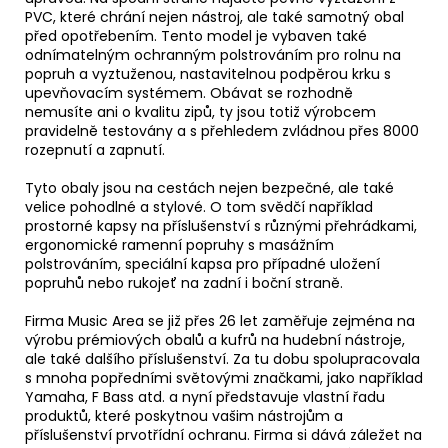
PVC, které chrání nejen nástroj, ale také samotný obal
před opotřebením. Tento model je vybaven také
odnímatelným ochranným polstrováním pro rolnu na
popruh a vyztuženou, nastavitelnou podpěrou krku s
upevňovacím systémem. Obávat se rozhodně
nemusíte ani o kvalitu zipů, ty jsou totiž výrobcem
pravidelně testovány a s přehledem zvládnou přes 8000
rozepnutí a zapnutí.
Tyto obaly jsou na cestách nejen bezpečné, ale také
velice pohodlné a stylové. O tom svědčí například
prostorné kapsy na příslušenství s různými přehrádkami,
ergonomické ramenní popruhy s masážním
polstrováním, speciální kapsa pro případné uložení
popruhů nebo rukojeť na zadní i boční straně.
Firma Music Area se již přes 26 let zaměřuje zejména na
výrobu prémiových obalů a kufrů na hudební nástroje,
ale také dalšího příslušenství. Za tu dobu spolupracovala
s mnoha popředními světovými značkami, jako například
Yamaha, F Bass atd. a nyní představuje vlastní řadu
produktů, které poskytnou vašim nástrojům a
příslušenství prvotřídní ochranu. Firma si dává záležet na