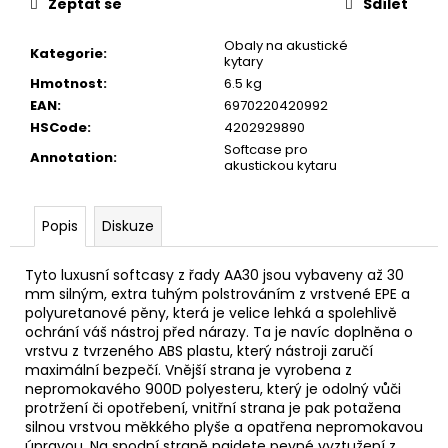
č
Zeptat se
Sdílet
u
j
Obaly na akustické
Kategorie
:
kytary
e
Hmotnost
:
6.5 kg
m
EAN
:
6970220420992
e
HSCode
:
4202929890
Softcase pro
Annotation
:
akustickou kytaru
SENCOR
LADIČKA
KYTAROVÁ
DIGITÁLNÍ
Popis
Diskuze
SDT-
7
Tyto luxusní softcasy z řady AA30 jsou vybaveny až 30
350
mm silným, extra tuhým polstrováním z vrstvené EPE a
Kč
polyuretanové pěny, která je velice lehká a spolehlivě
ochrání váš nástroj před nárazy. Ta je navíc doplněna o
vrstvu z tvrzeného ABS plastu, který nástroji zaručí
maximální bezpečí. Vnější strana je vyrobena z
nepromokavého 900D polyesteru, který je odolný vůči
protržení či opotřebení, vnitřní strana je pak potažena
silnou vrstvou měkkého plyše a opatřena nepromokavou
úpravou. Na spodní straně najdete pevné vyztužení z