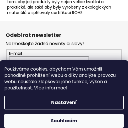
tom, aby její produkty byly nejen velice kvalitní a
praktické, ale také aby byly vyrobeny z ekologických
materiálů a splňovaly certifikaci ROHS.
Z
á
Odebírat newsletter
p
Nezmeškejte žádné novinky či slevy!
a
t
E-mail
í
Vložením e-mailu souhlasíte s
podmínkami
Používáme cookies, abychom Vám umožnili
ochrany osobních údajů
pohodlné prohlížení webu a díky analýze provozu
webu neustále zlepšovali jeho funkce, výkon a
PŘIHLÁSIT SE
použitelnost.
Více informací
Nastavení
Vytvořil Shoptet
Souhlasím
Copyright 2026
RONDO MUSIC
. Všechna práva vyhrazena.