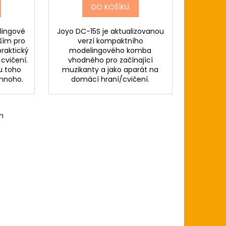
DO KOŠÍKU
lingové
Joyo DC-15S je aktualizovanou
ším pro
verzí kompaktního
raktický
modelingového komba
cvičení.
vhodného pro začínající
u toho
muzikanty a jako aparát na
 mnoho.
domácí hraní/cvičení.
m