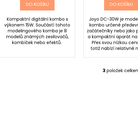
DO KOŠÍKU
DO KOŠÍKU
Kompaktní digitální kombo s
Joyo DC-30W je mode
výkonem 15W. Součástí tohoto
kombo určené předev
modelingového komba je 8
začátečníky nebo jako p
modelů známých zesilovačů,
a kompaktní aparát na 
kombíček nebo efektů.
Přes svou nízkou cen
totiž nabízí relativně
3
položek celke
O
v
l
á
d
a
c
í
p
r