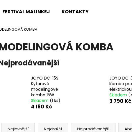
FESTIVAL MALINKEJ
KONTAKTY
ODELINGOVÁ KOMBA
Co potřebujete najít?
MODELINGOVÁ KOMBA
HLEDAT
Nejprodávanější
JOYO DC-15S
JOYO DC-
Doporučujeme
Kytarové
Kombo pro
modelingové
elektrickou
kombo 15W
Skladem
(>
Skladem
(1 ks)
3 790 Kč
4 160 Kč
Ř
TOKAI CAT'S EYES DREADNOUGHT CE62
DR STRINGS DR
a
Nejlevnější
Nejdražší
Nejprodávanější
Ab