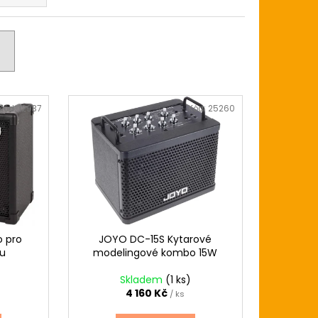
ZE LIGHT 12-54
USTICKOU KYTARU
Kód:
12937
Kód:
25260
 pro
JOYO DC-15S Kytarové
ru
modelingové kombo 15W
Skladem
(1 ks)
4 160 Kč
/ ks