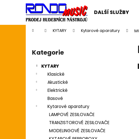
K
Přejít
na
o
DALŠÍ SLUŽBY
obsah
Zpět
Zpět
š
do
do
í
Domů
KYTARY
Kytarové aparatury
M
k
obchodu
obchodu
P
o
Kategorie
Přeskočit
s
kategorie
t
KYTARY
r
Klasické
a
Akustické
n
Elektrické
n
Basové
í
Kytarové aparatury
p
LAMPOVÉ ZESILOVAČE
a
TRANZISTOROVÉ ZESILOVAČE
n
MODELINGOVÉ ZESILOVAČE
CASIO CDP S110BK BEZ STOJANU
e
KYTAROVÉ REPROBOXY