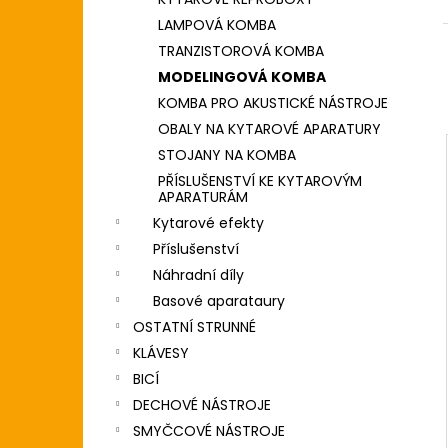
DIGITÁLNÍ PIANO
l
LAMPOVÁ KOMBA
8 690 Kč
TRANZISTOROVÁ KOMBA
MODELINGOVÁ KOMBA
KOMBA PRO AKUSTICKÉ NÁSTROJE
OBALY NA KYTAROVÉ APARATURY
STOJANY NA KOMBA
PŘÍSLUŠENSTVÍ KE KYTAROVÝM
APARATURÁM
Kytarové efekty
Příslušenství
Náhradní díly
Basové aparataury
OSTATNÍ STRUNNÉ
KLÁVESY
BICÍ
DECHOVÉ NÁSTROJE
SMYČCOVÉ NÁSTROJE