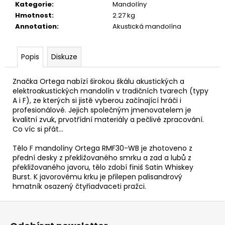
č
Kategorie
:
Mandolíny
u
Hmotnost
:
2.27 kg
j
Annotation
:
Akustická mandolína
e
m
e
Popis
Diskuze
Značka Ortega nabízí širokou škálu akustických a
JÁ
elektroakustických mandolín v tradičních tvarech (typy
PÍSNIČKA
A i F), ze kterých si jistě vyberou začínající hráči i
6.
profesionálové. Jejich společným jmenovatelem je
DÍL
kvalitní zvuk, prvotřídní materiály a pečlivé zpracování.
180
Co víc si přát…
Kč
Tělo F mandolíny Ortega RMF30-WB je zhotoveno z
přední desky z překližovaného smrku a zad a lubů z
překližovaného javoru, tělo zdobí finiš Satin Whiskey
Burst. K javorovému krku je přilepen palisandrový
hmatník osazený čtyřiadvaceti pražci.
Z
á