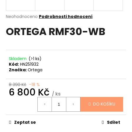
a
j
Průměrné
Neohodnoceno
Podrobnosti hodnocení
í
hodnocení
ORTEGA RMF30-WB
produktu
t
je
?
0,0
z
5
hvězdiček.
Skladem
(>1 ks)
Kód:
HN251932
HLEDAT
Značka:
Ortega
8 390 Kč
–18 %
6 800 Kč
D
/ ks
Měrná
o
DO KOŠÍKU
cena:
p
o
r
Zeptat se
Sdílet
u