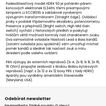
Padesátiwattový model HDRX 50 je poháněn párem
koncových elektronek EL34EH, třemi preampovými
lampami JJ ECC803S a zakázkově vyrobeným
výstupním transformátorem (Straight Edge). Ovládací
prvky v podobě třípásmového ekvalizéru, potenciometru
Presence a přepínačů (Bright switch, High Mid Gain
switch) vychází z historických předloh a poskytují
hráčům větší možnosti kontroly nad charakterem zvuku.
Dva samostatné ovladače hlasitosti Lead a Bass kanálů
(ostatní ovladače jsou společné) vám umožňují míchat
poměr kanálů a ideálně tak nastavit zvuk a míru
zkreslení podle vašeho uvážení.
Pěti výstupy do externích reproboxů (1x 4, 2x 8, 1x 8, 2x 16,
16 Ohm) propojíte zesilovač s širokou škálou kytarových
reproboxů (např. s 2x 12 a 4x 12 boxy PRS z řady HDRX).
Aparáty jsou vyráběny americkém Stevensville
(Maryland, USA).
Z
á
Odebírat newsletter
p
Nezmeškejte žádné novinky či slevy!