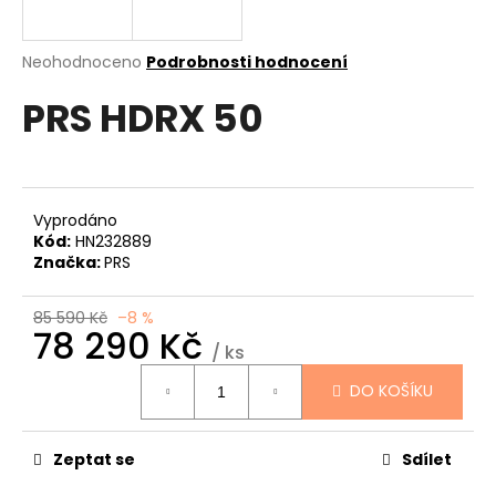
a
j
Průměrné
Neohodnoceno
Podrobnosti hodnocení
í
hodnocení
PRS HDRX 50
produktu
t
je
?
0,0
z
5
hvězdiček.
Vyprodáno
Kód:
HN232889
HLEDAT
Značka:
PRS
85 590 Kč
–8 %
78 290 Kč
D
/ ks
Měrná
o
DO KOŠÍKU
cena:
p
o
r
Zeptat se
Sdílet
u