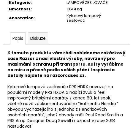
č
Kategorie
:
LAMPOVÉ ZESILOVAČE
u
Hmotnost
:
10.44 kg
j
Kytarový lampový
Annotation
:
e
zesilovač
m
e
Popis
Diskuze
SWIFF
K tomuto produktu vám rádi nabídneme zakázkový
WS-
case Razzor z naší vlastní výroby, navržený pro
85
maximální ochranu při transportu. Kufry vyrábíme
WIRELESS
na míru a přesně podle vašich přání. Inspiraci a
SYSTEM
detaily najdete na
razzorcases.cz
.
2
190
Kytarové lampové zesilovače PRS HDRX navazují na
Kč
populární modely PRS HXDA a nabízí zvuk a feel
inspirovaný britskými aparáty z konce 60. let spolu
včetně nově zdokumentovaného “Authentic Hendrix”
obvodu vycházejícího z jednoho z Hendrixových
osobních aparátů, jehož obvody měli Paul Reed Smith a
PRS Amp Designer Doug Sewell možnost v roce 2018
nastudovat.