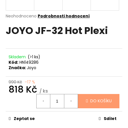
a
j
Průměrné
Neohodnoceno
Podrobnosti hodnocení
í
hodnocení
JOYO JF-32 Hot Plexi
produktu
t
je
?
0,0
z
5
hvězdiček.
Skladem
(>1 ks)
Kód:
HN149286
HLEDAT
Značka:
Joyo
990 Kč
–17 %
818 Kč
D
/ ks
Měrná
o
DO KOŠÍKU
cena:
p
o
r
Zeptat se
Sdílet
u