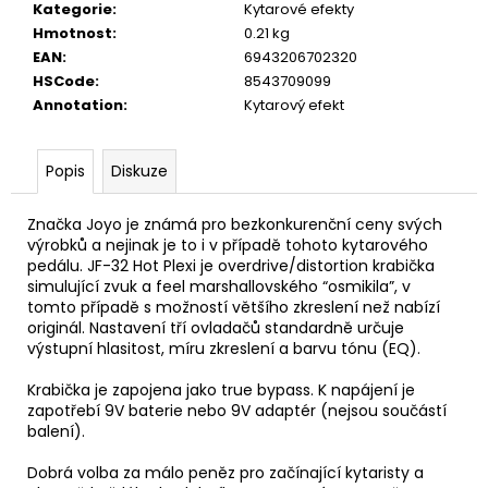
č
Kategorie
:
Kytarové efekty
u
Hmotnost
:
0.21 kg
j
EAN
:
6943206702320
e
HSCode
:
8543709099
m
Annotation
:
Kytarový efekt
e
Popis
Diskuze
TOKAI
CAT'S
EYES
Značka Joyo je známá pro bezkonkurenční ceny svých
DREADNOUGHT
výrobků a nejinak je to i v případě tohoto kytarového
CE62
pedálu. JF-32 Hot Plexi je overdrive/distortion krabička
AKUSTICKÁ
simulující zvuk a feel marshallovského “osmikila”, v
KYTARA
tomto případě s možností většího zkreslení než nabízí
11
originál. Nastavení tří ovladačů standardně určuje
600
výstupní hlasitost, míru zkreslení a barvu tónu (EQ).
Kč
Krabička je zapojena jako true bypass. K napájení je
zapotřebí 9V baterie nebo 9V adaptér (nejsou součástí
balení).
Dobrá volba za málo peněz pro začínající kytaristy a