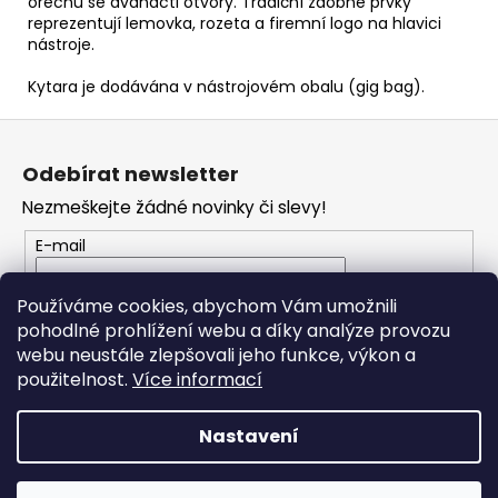
ořechu se dvanácti otvory. Tradiční zdobné prvky
reprezentují lemovka, rozeta a firemní logo na hlavici
nástroje.
Kytara je dodávána v nástrojovém obalu (gig bag).
Z
á
Odebírat newsletter
p
Nezmeškejte žádné novinky či slevy!
a
t
E-mail
í
Vložením e-mailu souhlasíte s
podmínkami
Používáme cookies, abychom Vám umožnili
ochrany osobních údajů
pohodlné prohlížení webu a díky analýze provozu
webu neustále zlepšovali jeho funkce, výkon a
PŘIHLÁSIT SE
použitelnost.
Více informací
Nastavení
Vytvořil Shoptet