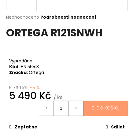
a
j
Průměrné
Neohodnoceno
Podrobnosti hodnocení
í
hodnocení
ORTEGA R121SNWH
produktu
t
je
?
0,0
z
5
hvězdiček.
Vyprodáno
Kód:
HN156513
HLEDAT
Značka:
Ortega
5 790 Kč
–5 %
5 490 Kč
D
/ ks
Měrná
o
DO KOŠÍKU
cena:
p
o
r
Zeptat se
Sdílet
u