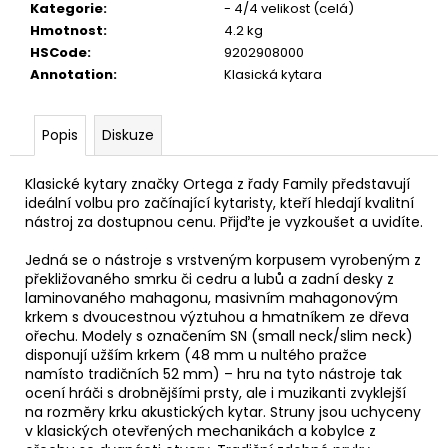
č
Kategorie
:
- 4/4 velikost (celá)
u
Hmotnost
:
4.2 kg
j
HSCode
:
9202908000
e
Annotation
:
Klasická kytara
m
e
Popis
Diskuze
CASIO
Klasické kytary značky Ortega z řady Family představují
CDP
ideální volbu pro začínající kytaristy, kteří hledají kvalitní
S110BK
BEZ
nástroj za dostupnou cenu. Přijďte je vyzkoušet a uvidíte.
STOJANU
DIGITÁLNÍ
Jedná se o nástroje s vrstveným korpusem vyrobeným z
PIANO
překližovaného smrku či cedru a lubů a zadní desky z
laminovaného mahagonu, masivním mahagonovým
8
690
krkem s dvoucestnou výztuhou a hmatníkem ze dřeva
Kč
ořechu. Modely s označením SN (small neck/slim neck)
disponují užším krkem (48 mm u nultého pražce
namísto tradičních 52 mm) – hru na tyto nástroje tak
ocení hráči s drobnějšími prsty, ale i muzikanti zvyklejší
na rozměry krku akustických kytar. Struny jsou uchyceny
v klasických otevřených mechanikách a kobylce z