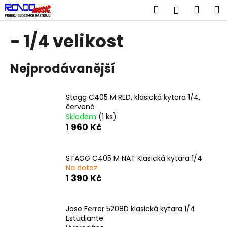
K
Přejít
Hledat
Náku
M
Přihlášen
na
o
obsah
Zpět
Zpět
košík
š
- 1/4 velikost
í
C
k
Nejprodávanější
o
p
o
Stagg C405 M RED, klasická kytara 1/4,
t
červená
Skladem
(1 ks)
ř
1 960 Kč
e
b
u
STAGG C405 M NAT Klasická kytara 1/4
Na dotaz
j
1 390 Kč
e
t
Jose Ferrer 5208D klasická kytara 1/4
e
Estudiante
n