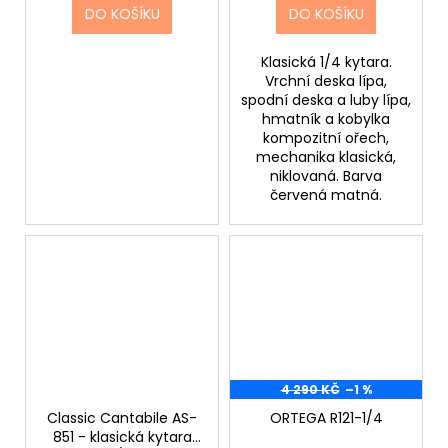
DO KOŠÍKU
DO KOŠÍKU
Klasická 1/4 kytara.
Vrchní deska lípa,
spodní deska a luby lípa,
hmatník a kobylka
kompozitní ořech,
mechanika klasická,
niklovaná. Barva
červená matná.
4 290 KČ
–1 %
Classic Cantabile AS-
ORTEGA R121-1/4
851 - klasická kytara