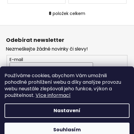
8
položek celkem
O
v
Z
l
á
á
Odebírat newsletter
d
p
a
Nezmeškejte žádné novinky či slevy!
a
c
t
E-mail
í
í
p
Vložením e-mailu souhlasíte s
podmínkami
r
Používáme cookies, abychom Vám umožnili
ochrany osobních údajů
v
pohodlné prohlížení webu a díky analýze provozu
k
webu neustále zlepšovali jeho funkce, výkon a
PŘIHLÁSIT SE
y
použitelnost.
Více informací
v
ý
Nastavení
p
i
Vytvořil Shoptet
s
Souhlasím
Copyright 2026
RONDO MUSIC
. Všechna práva vyhrazena.