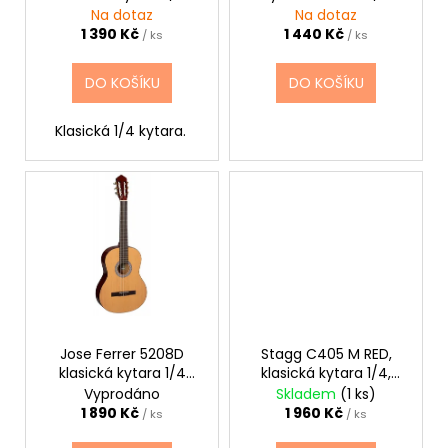
č
d
Na dotaz
Na dotaz
u
u
1 390 Kč
1 440 Kč
/ ks
/ ks
j
k
e
t
DO KOŠÍKU
DO KOŠÍKU
m
ů
e
Klasická 1/4 kytara.
CASIO
CDP
S110BK
BEZ
STOJANU
DIGITÁLNÍ
PIANO
8
690
Kč
Jose Ferrer 5208D
Stagg C405 M RED,
klasická kytara 1/4
klasická kytara 1/4,
Estudiante
červená
Vyprodáno
Skladem
(1 ks)
1 890 Kč
1 960 Kč
/ ks
/ ks