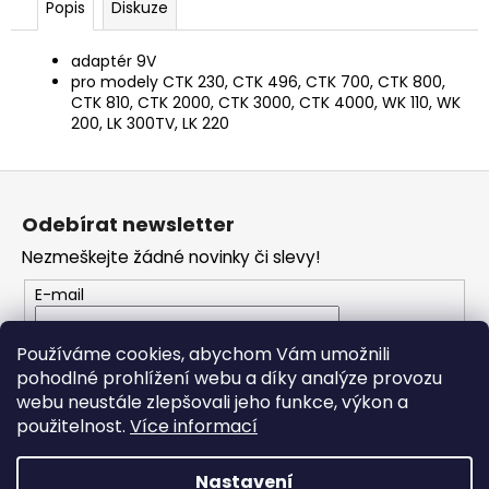
č
Popis
Diskuze
u
j
adaptér 9V
e
pro modely CTK 230, CTK 496, CTK 700, CTK 800,
m
CTK 810, CTK 2000, CTK 3000, CTK 4000, WK 110, WK
e
200, LK 300TV, LK 220
Z
SENCOR
LADIČKA
á
Odebírat newsletter
KYTAROVÁ
p
DIGITÁLNÍ
Nezmeškejte žádné novinky či slevy!
SDT-
a
7
t
E-mail
350
í
Kč
Vložením e-mailu souhlasíte s
podmínkami
Používáme cookies, abychom Vám umožnili
ochrany osobních údajů
pohodlné prohlížení webu a díky analýze provozu
webu neustále zlepšovali jeho funkce, výkon a
PŘIHLÁSIT SE
použitelnost.
Více informací
Nastavení