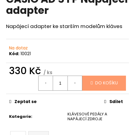
je
a
adapter
0,0
z
j
5
í
hvězdiček.
Napájecí adapter ke starším modelům kláves
t
?
Na dotaz
Kód:
10021
330 Kč
HLEDAT
/ ks
Měrná
DO KOŠÍKU
cena:
D
Zeptat se
Sdílet
o
p
KLÁVESOVÉ PEDÁLY A
o
Kategorie
:
NAPÁJECÍ ZDROJE
r
u