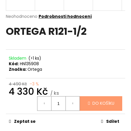
a
j
Průměrné
Neohodnoceno
Podrobnosti hodnocení
í
hodnocení
ORTEGA R121-1/2
produktu
t
je
?
0,0
z
5
hvězdiček.
Skladem
(>1 ks)
Kód:
HN135908
HLEDAT
Značka:
Ortega
4 490 Kč
–3 %
4 330 Kč
D
/ ks
Měrná
o
DO KOŠÍKU
cena:
p
o
r
Zeptat se
Sdílet
u