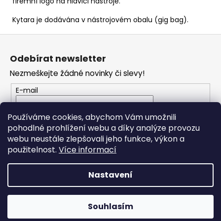
firemní logo na hlavici nástroje.
Kytara je dodávána v nástrojovém obalu (gig bag).
Z
á
Odebírat newsletter
p
Nezmeškejte žádné novinky či slevy!
a
t
E-mail
í
Vložením e-mailu souhlasíte s
podmínkami
Používáme cookies, abychom Vám umožnili
ochrany osobních údajů
pohodlné prohlížení webu a díky analýze provozu
webu neustále zlepšovali jeho funkce, výkon a
PŘIHLÁSIT SE
použitelnost.
Více informací
Nastavení
Vytvořil Shoptet
Souhlasím
Copyright 2026
RONDO MUSIC
. Všechna práva vyhrazena.