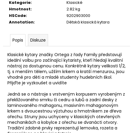
č
Kategorie
:
Klasické
u
Hmotnost
:
2.82 kg
j
HSCode
:
9202903000
e
Annotation
:
Dětská klasická kytara
m
e
Popis
Diskuze
TOKAI
Klasické kytary značky Ortega z řady Family představují
CAT'S
ideální volbu pro začínající kytaristy, kteří hledají kvalitní
EYES
DREADNOUGHT
nástroj za dostupnou cenu. Konkrétně kytary velikosti 1/2,
CE62
tj. s menším tělem, užším krkem a kratší menzurou, jsou
AKUSTICKÁ
vhodné pro děti a mladé studenty hudebních škol.
KYTARA
Přijďte je vyzkoušet a uvidíte
11
600
Jedná se o nástroje s vrstveným korpusem vyrobeným z
Kč
překližovaného smrku či cedru a lubů a zadní desky z
laminovaného mahagonu, masivním mahagonovým
krkem s dvoucestnou výztuhou a hmatníkem ze dřeva
ořechu. Struny jsou uchyceny v klasických otevřených
mechanikách a kobylce z ořechu se dvanácti otvory.
Tradiční zdobné prvky reprezentují lemovka, rozeta a