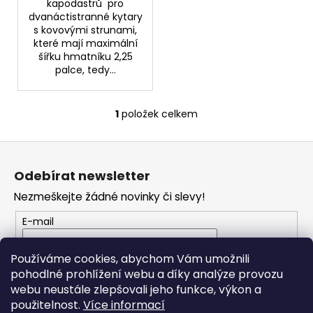
č
kapodastrů pro
u
dvanáctistranné kytary
s kovovými strunami,
j
které mají maximální
e
šířku hmatníku 2,25
m
palce, tedy...
e
1
položek celkem
O
TOKAI
CAT'S
v
EYES
Z
l
DREADNOUGHT
á
á
CE62
Odebírat newsletter
AKUSTICKÁ
d
p
KYTARA
a
Nezmeškejte žádné novinky či slevy!
a
11
c
t
600
E-mail
í
Kč
í
p
Vložením e-mailu souhlasíte s
podmínkami
r
Používáme cookies, abychom Vám umožnili
ochrany osobních údajů
v
pohodlné prohlížení webu a díky analýze provozu
k
webu neustále zlepšovali jeho funkce, výkon a
PŘIHLÁSIT SE
y
použitelnost.
Více informací