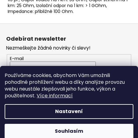
km: 25 Ohm, Izolační odpor na 1 km: > 1 GOhm,
Impedance: přibližně 100 Ohm.
Z
á
Odebírat newsletter
p
Nezmeškejte žádné novinky či slevy!
a
t
E-mail
í
Vložením e-mailu souhlasíte s
podmínkami
Používáme cookies, abychom Vám umožnili
ochrany osobních údajů
pohodlné prohlížení webu a díky analýze provozu
webu neustále zlepšovali jeho funkce, výkon a
PŘIHLÁSIT SE
použitelnost.
Více informací
Nastavení
Vytvořil Shoptet
Souhlasím
Copyright 2026
RONDO MUSIC
. Všechna práva vyhrazena.