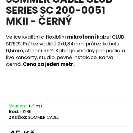
je
a
SERIES SC 200-0051
0,0
z
j
MKII - ČERNÝ
5
í
hvězdiček.
t
Velice kvalitní a flexibilní
mikrofonní
kabel CLUB
?
SERIES. Průřez vodičů 2x0,34mm, průřez kabelu
6,5mm, stínění 95%. Kabel je vhodný pro pódia a
live koncerty, studio, pevné instalace. Barva
černá.
Cena za jeden metr.
HLEDAT
D
o
Skladem
(>1 m)
p
Kód:
10285
o
Značka:
SOMMER CABLE
r
u