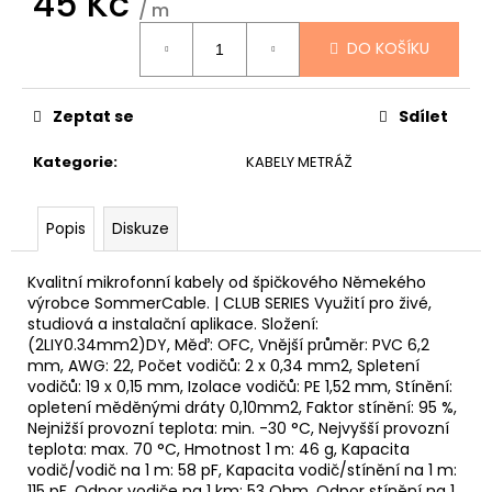
45 Kč
č
/ m
u
Měrná
j
DO KOŠÍKU
cena:
e
m
Zeptat se
Sdílet
e
Kategorie
:
KABELY METRÁŽ
DR
STRINGS
DRAGON
Popis
Diskuze
SKIN+
COATED
PHOSPHOR
Kvalitní mikrofonní kabely od špičkového Němekého
BRONZE
výrobce SommerCable. | CLUB SERIES Využití pro živé,
LIGHT
studiová a instalační aplikace. Složení:
12-
(2LIY0.34mm2)DY, Měď: OFC, Vnější průměr: PVC 6,2
54
mm, AWG: 22, Počet vodičů: 2 x 0,34 mm2, Spletení
STRUNY
vodičů: 19 x 0,15 mm, Izolace vodičů: PE 1,52 mm, Stínění:
PRO
opletení měděnými dráty 0,10mm2, Faktor stínění: 95 %,
AKUSTICKOU
Nejnižší provozní teplota: min. -30 °C, Nejvyšší provozní
KYTARU
teplota: max. 70 °C, Hmotnost 1 m: 46 g, Kapacita
400
vodič/vodič na 1 m: 58 pF, Kapacita vodič/stínění na 1 m:
Kč
115 pF, Odpor vodiče na 1 km: 53 Ohm, Odpor stínění na 1